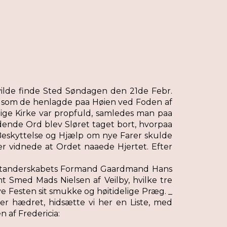
 vilde finde Sted Søndagen den 21de Febr.
, som de henlagde paa Høien ved Foden af
elige Kirke var propfuld, samledes man paa
dende Ord blev Sløret taget bort, hvorpaa
Beskyttelse og Hjælp om nye Farer skulde
r vidnede at Ordet naaede Hjertet. Efter
forstanderskabets Formand Gaardmand Hans
 Smed Mads Nielsen af Veilby, hvilke tre
ve Festen sit smukke og høitidelige Præg. _
er hædret, hidsætte vi her en Liste, med
n af Fredericia: