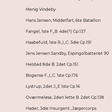
Menig Vindeby
Hans Jensen, Middelfart, 6te Bataillon
Fangel, 1ste F_B. 4de(?) Cp.137
Haabefuld, 1ste R_I_C. 3die Cp.191
Jens Jensen Sandby, Espingolbatteriet 90
Helsted 8de B. 2det Cp.151
Bogense F_I_C. 1ste Cp.176
Lystrup, 2det J_E 1ste Cp.16
Oværmeløse, 2den lette B. 2det Cp.138
Hader, 3die Insurgent_Jægercorps