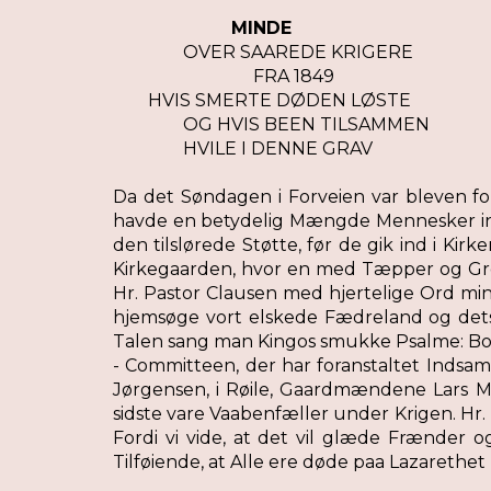
MINDE
OVER SAAREDE KRIGERE
FRA 1849
HVIS SMERTE DØDEN LØSTE
OG HVIS BEEN TILSAMMEN
HVILE I DENNE GRAV
Da det Søndagen i Forveien var bleven for
havde en betydelig Mængde Mennesker ind
den tilslørede Støtte, før de gik ind i K
Kirkegaarden, hvor en med Tæpper og Grønt
Hr. Pastor Clausen med hjertelige Ord mi
hjemsøge vort elskede Fædreland og dets 
Talen sang man Kingos smukke Psalme: Bo hos
- Committeen, der har foranstaltet Inds
Jørgensen, i Røile, Gaardmændene Lars Mo
sidste vare Vaabenfæller under Krigen. Hr. 
Fordi vi vide, at det vil glæde Frænder 
Tilføiende, at Alle ere døde paa Lazarethet 