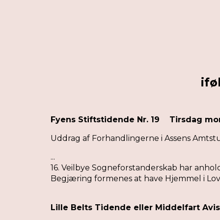
ifø
Fyens Stiftstidende Nr. 19
Tirsdag mo
Uddrag af Forhandlingerne
i Assens Amt
st
...
16. Veilbye Sogneforstanderskab har anhol
Begjæring formenes at have Hjemmel i Love
Lille Belts Tidende eller Middelfart 