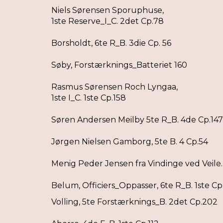
Niels Sørensen Sporuphuse,
1ste Reserve_I_C. 2det Cp.78
Borsholdt, 6te R_B. 3die Cp. 56
Søby, Forstærknings_Batteriet 160
Rasmus Sørensen Roch Lyngaa,
1ste I_C. 1ste Cp.158
Søren Andersen Meilby 5te R_B. 4de Cp.147
Jørgen Nielsen Gamborg, 5te B. 4 Cp.54
Menig Peder Jensen fra Vindinge ved Veile.
Belum, Officiers_Oppasser, 6te R_B. 1ste Cp
Volling, 5te Forstærknings_B. 2det Cp.202