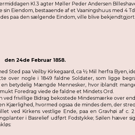
middagen Kl.3 agter Møller Peder Andersen Billeshave 
 sin Eiendom, bestaaende af et Vaaningshuus med 4 Tdr.
des paa den sælgende Eindom, ville blive bekjendtgjort
is
den 24de Februar 1858.
ed Sted paa Veilby Kirkegaard, ca ½ Miil herfra Byen, id
te over nogle i 1849 faldne Soldater, som ligge beg
a en betydelig Mængde Mennesker, hvor iblandt mang
 smukt Foredrag viede de faldne et Mindets Ord.
n ved frivillige Bidrag bekostede Mindesmærke over end
en Kjærlighed, hvormed ogsaa de mindes dem, der stred
llet ved Kirkens vestlige Ende, paa en Gravhøi af c. 
ngplanter i Basrelief udført Fodstykke; Søilen hæver sig
kløs: