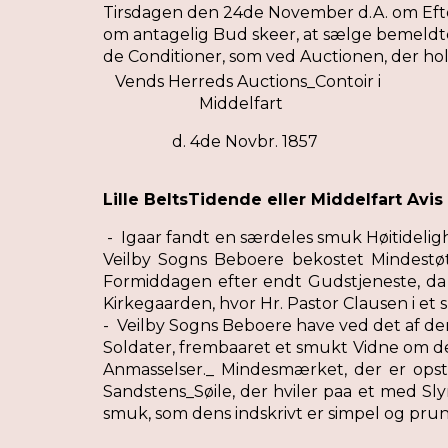
Tirsdagen den 24de November d.A. om Efter
om antagelig Bud skeer, at sælge bemeldte
de Conditioner, som ved Auctionen, der hol
Vends Herreds Auctions_Contoir i
Middelfart
d. 4de Novbr. 1857
Lille BeltsTidende eller Middelfart Av
- Igaar fandt en særdeles smuk Høitideligh
Veilby Sogns Beboere bekostet Mindestøt
Formiddagen efter endt Gudstjeneste, d
Kirkegaarden, hvor Hr. Pastor Clausen i et
- Veilby Sogns Beboere have ved det af de
Soldater, frembaaret et smukt Vidne om d
Anmasselser._ Mindesmærket, der er opsti
Sandstens_Søile, der hviler paa et med Sly
smuk, som dens indskrivt er simpel og prun