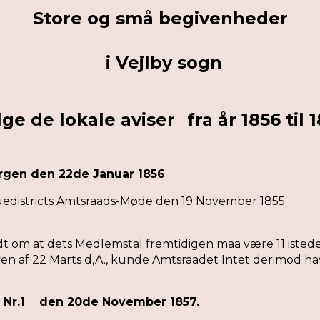
Store og små begivenheder
i Vejlby sogn
lge de lokale aviser
fra år 1856 til 
rgen den 22de Januar 1856
ue
districts Amtsraads-
M
øde
den 19 November 1855
dt om at dets Medlemstal fremtidigen maa være 11 istede
n af 22 Marts d,A., kunde Amtsraadet Intet derimod hav
Avis Nr.1 den 20de November 1857.