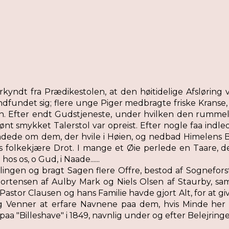
kyndt fra Prædikestolen, at den høitidelige Afsløring
fundet sig; flere unge Piger medbragte friske Kranse
irken. Efter endt Gudstjeneste, under hvilken den rumm
 smykket Talerstol var opreist. Efter nogle faa indle
ndede om dem, der hvile i Høien, og nedbad Himelens 
folkekjære Drot. I mange et Øie perlede en Taare, de
 os, o Gud, i Naade......
amlingen og bragt Sagen flere Offre, bestod af Sogne
rtensen af Aulby Mark og Niels Olsen af Staurby, samt
Pastor Clausen og hans Familie havde gjort Alt, for at gi
og Venner at erfare Navnene paa dem, hvis Minde her 
paa "Billeshave" i 1849, navnlig under og efter Belejringe