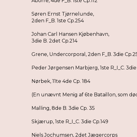
Aborre, 4de F_B. 1ste Cp.112
Søren Ernst Tjørnelunde,
2den F_B. 1ste Cp.254
Johan Carl Hansen Kjøbenhavn,
3die B. 2det Cp.214
Grene, Undercorporal, 2den F_B. 3die Cp.2
Peder Jørgensen Marbjerg, 1ste R_I_C. 3die
Nørbek, 11te 4de Cp. 184
(En unævnt Menig af 6te Bataillon, som døde
Malling, 8de B. 3die Cp. 35
Skjærup, 1ste R_I_C. 3die Cp.149
Niels Jochumsen, 2det Jægercorps