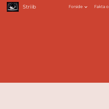
Striib
Forside
Fakta o
Sk