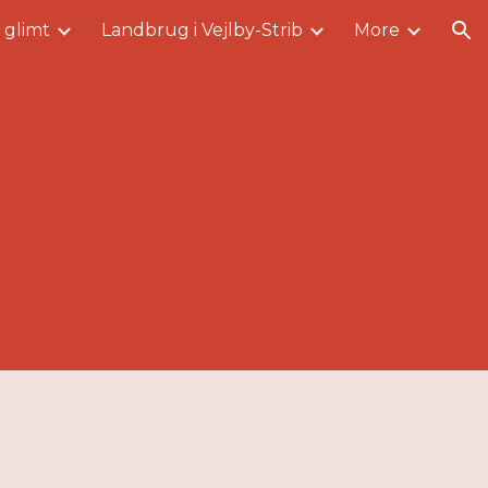
i glimt
Landbrug i Vejlby-Strib
More
ion