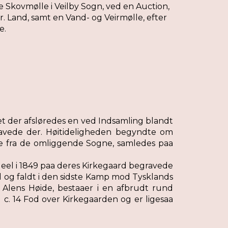
Skovmølle i Veilby Sogn, ved en Auction,
 Land, samt en Vand- og Veirmølle, efter
e.
et der afsløredes en ved Indsamling blandt
ravede der. Høitideligheden begyndte om
e fra de omliggende Sogne, samledes paa
eel i 1849 paa deres Kirkegaard begravede
 og faldt i den sidste Kamp mod Tysklands
2 Alens Høide, bestaaer i en afbrudt rund
 c. 14 Fod over Kirkegaarden og er ligesaa