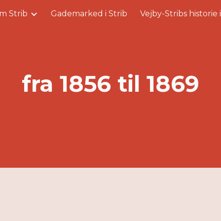
m Strib
Gademarked i Strib
Vejby-Stribs historie 
ip to main content
Skip to navigat
fra 1856 til 1869