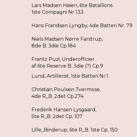
Lars Madsen Høien, 6te Batallions
1ste Compagni Nr 133
Hans Frandsen Lyngby, 4de Batteri Nr. 79
Niels Madsen Nørre Farstrup,
8de B. 3die Cp.184
Frantz Puzi, Underofficier
af 6te Reserve B. 3die (?) Cp.9
Lund, Artillerist, 1ste Batteri Nr.1
Christian Poulsen Tvermose,
4de R_B. 2det Cp.274
Frederik Hansen Lysgaard,
5te R_B. 2det Cp. 107
Lille_Binderup, 6te R_B. 1ste Cp. 150