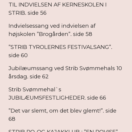
TIL INDVIELSEN AF KERNESKOLEN I
STRIB. side 56
Indvielsessang ved indvielsen af
højskolen ”Brogården”. side 58
”STRIB TYROLERNES FESTIVALSANG”.
side 60
Jubilæumssang ved Strib Svømmehals 10
årsdag. side 62
Strib Svømmehal`s
JUBILÆUMSFESTLIGHEDER. side 66
”Det var slemt, om det blev glemt!”. side
68
STRIB RO-OG KAJAKKLUB : ”EN ROVISE”.