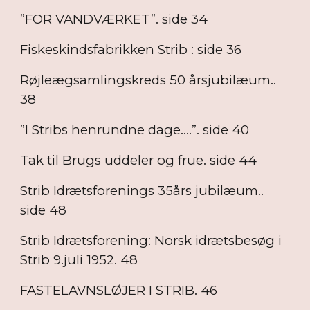
”FOR VANDVÆRKET”. side 34
Fiskeskindsfabrikken Strib : side 36
Røjleægsamlingskreds 50 årsjubilæum..
38
”I Stribs henrundne dage….”. side 40
Tak til Brugs uddeler og frue. side 44
Strib Idrætsforenings 35års jubilæum..
side 48
Strib Idrætsforening: Norsk idrætsbesøg i
Strib 9.juli 1952. 48
FASTELAVNSLØJER I STRIB. 46