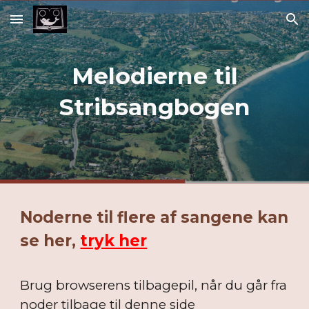
Skip to main content
Skip to navigation
Melodierne til
Stribsangbogen
Noderne til flere af sangene kan
se her,
tryk her
Brug browserens tilbagepil, når du går fra
noder tilbage til denne side