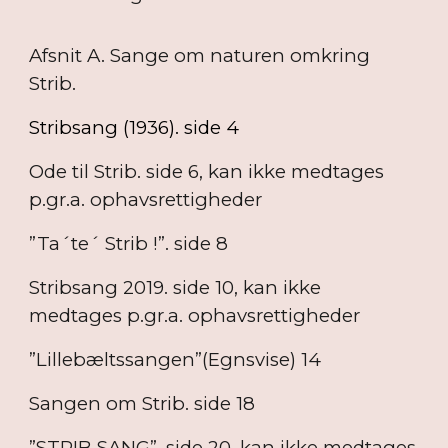
Afsnit A. Sange om naturen omkring
Strib.
Stribsang (1936). side 4
Ode til Strib. side 6, kan ikke medtages
p.gr.a. ophavsrettigheder
”Ta´te´ Strib !”. side 8
Stribsang 2019. side 10, kan ikke
medtages p.gr.a. ophavsrettigheder
”Lillebæltssangen”(Egnsvise) 14
Sangen om Strib. side 18
”STRIB SANG”. side 20, kan ikke medtages