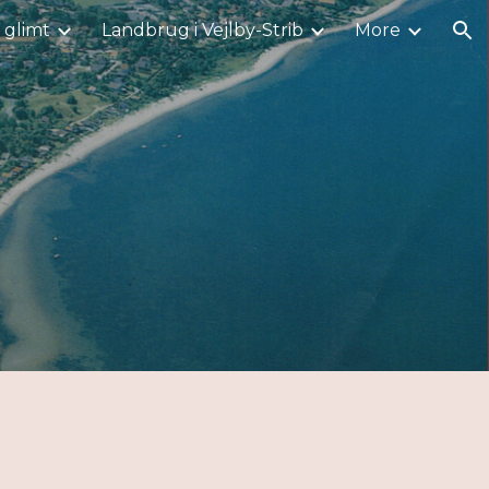
i glimt
Landbrug i Vejlby-Strib
More
ion