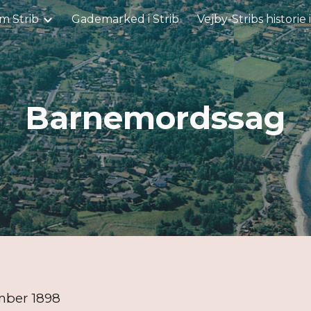
m Strib
Gademarked i Strib
Vejby-Stribs historie 
ip to main content
Skip to navigat
Barnemordssag
 1898