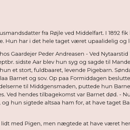
usmandsdatter fra Røjle ved Middelfart. I 1892 f
Hun har i det hele taget været upaalidelig og 
s Gaardejer Peder Andreasen - Ved Nytaarstid 1
ptbr. sidste Aar blev hun syg og sagde til Mande
hun et stort, fuldbaaret, levende Pigebarn. Søn
, laa Barnet og sov. Op paa Formiddagen beslutt
redelserne til Middgensmaden, puttede hun Bar
es. Ved hendes tilbagekomst var Barnet død. - N
og hun sigtede altsaa ham for, at have taget Bar
 lidt med Pigen, men nægtede at have været hen