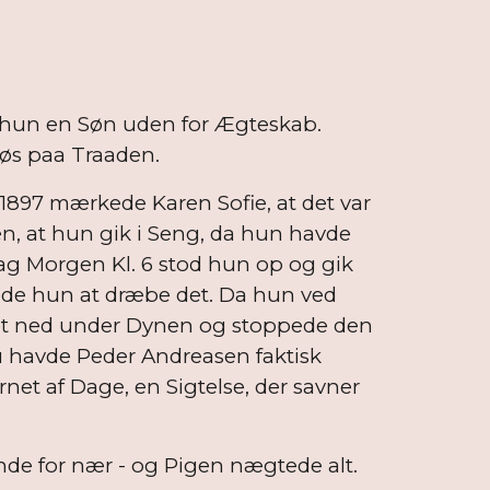
ik hun en Søn uden for Ægteskab.
løs paa Traaden.
897 mærkede Karen Sofie, at det var
n, at hun gik i Seng, da hun havde
dag Morgen Kl. 6 stod hun op og gik
ede hun at dræbe det. Da hun ved
net ned under Dynen og stoppede den
u havde Peder Andreasen faktisk
net af Dage, en Sigtelse, der savner
de for nær - og Pigen nægtede alt.