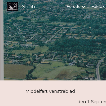
Striib
Forside
Fakta o
Sk
Middelfart Venstreblad
den 1. September