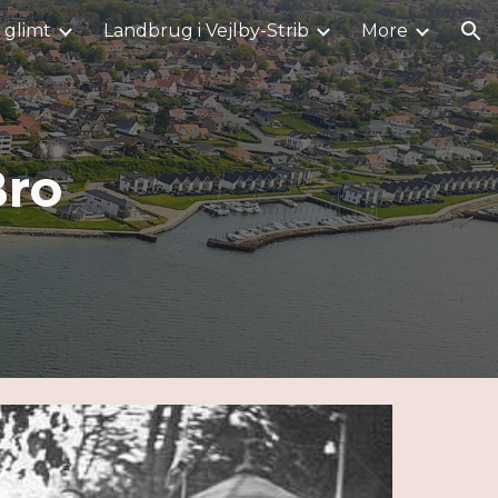
i glimt
Landbrug i Vejlby-Strib
More
ion
Bro