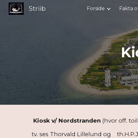
Striib
Forside
Fakta o
Sk
Ki
Kiosk v/ Nordstranden
(hvor off. to
tv. ses Thorvald Lillelund og th.H.