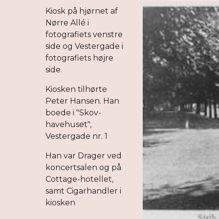
Kiosk på hjørnet af
Nørre Allé i
fotografiets venstre
side og Vestergade i
fotografiets højre
side.
Kiosken tilhørte
Peter Hansen. Han
boede i "Skov-
havehuset"
,
Vestergade nr. 1
Han var
Drager ved
koncertsalen og på
Cottage-hotellet,
samt Cigarhandler
i
kiosken