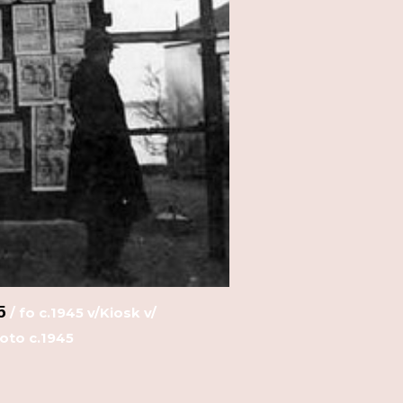
5
/ f
o c.1945 v/Kiosk v/
foto c.1945