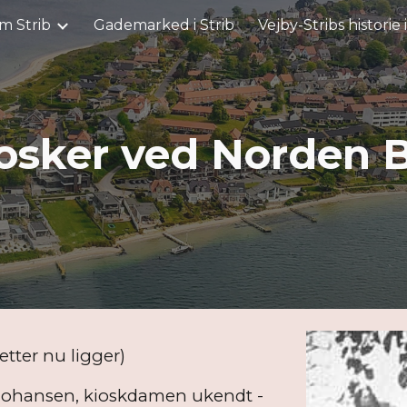
m Strib
Gademarked i Strib
Vejby-Stribs historie 
ip to main content
Skip to navigat
osker ved Norden 
iletter nu ligger)
P.Johansen, kioskdamen ukendt -