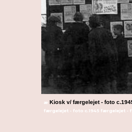
Kiosk v/ færgelejet - foto c.194
æ
færgelejet - foto c.1945 færgelejet - 