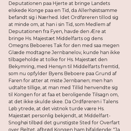
Deputationen paa Hjerte at bringe Landets
elskede Konge paa en Tid, da Allerhøistsamme
befandt sig i Nærhed. Idet Ordføreren tillod sig
at minde om, at han i sin Tid, som Medlem af
Deputationen fra Fyen, havde den Ære at
bringe Hs. Majestæt Middelfarts og dens
Omegns Beboeres Tak for den med saa megen
Glæde modtagne Jernbanelov, kunde han ikke
tilbageholde at tolke for Hs. Majestæt den
Bekymring, med Hensyn til Middelfarts fremtid,
som nu opfylder Byens Beboere paa Grund af
Faren for atter at miste Jernbanen; men han
udtalte tillige, at man med Tillid henvendte sig
til Kongen for at faa et beroligende Tilsagn om,
at det ikke skulde skee. Da Ordføreren i Talens
Løb ytrede, at det vistnok turde være Hs.
Majestæt personlig bekjendt, at Middelfart-
Snoghøi tilbød det gunstigste Sted for Overfart
over Beltet, afbrød Kongen ham bifaldende: "Ja