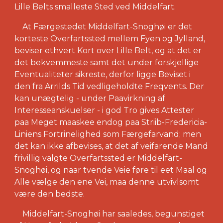
Lille Belts smalleste Sted ved Middelfart.
At Færgestedet Middelfart-Snoghøi er det
korteste Overfartssted mellem Fyen og Jylland,
beviser ethvert Kort over Lille Belt, og at det er
det bekvemmeste samt det under forskjellige
Eventualiteter sikreste, derfor ligge Beviset i
den fra Arrilds Tid vedligeholdte Freqvents. Der
kan unægtelig - under Paavirkning af
Interesseanskuelser - i god Tro gives Attester
paa Meget maaskee endog paa Striib-Fredericia-
Liniens Fortrinelighed som Færgefarvand; men
det kan ikke afbevises, at det af veifarende Mand
frivillig valgte Overfartssted er Middelfart-
Snoghøi, og naar tvende Veie føre til eet Maal og
Alle vælge den ene Vei, maa denne utvivlsomt
være den bedste.
Middelfart-Snoghøi har saaledes, begunstiget