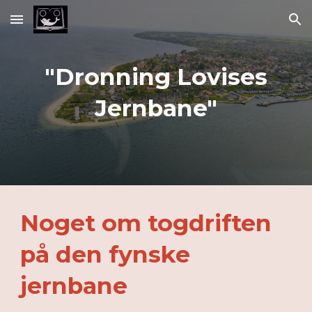
Skip to main content
Skip to navigation
"Dronning Lovises
Jernbane"
Noget om togdriften
på den fynske
jernbane