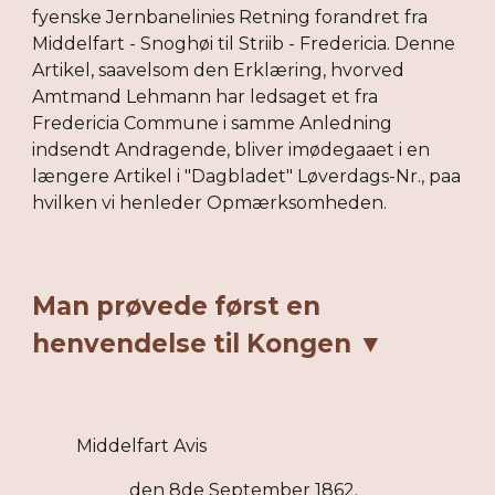
fyenske Jernbanelinies Retning forandret fra
Middelfart - Snoghøi til Striib - Fredericia. Denne
Artikel, saavelsom den Erklæring, hvorved
Amtmand Lehmann har ledsaget et fra
Fredericia Commune i samme Anledning
indsendt Andragende, bliver imødegaaet i en
længere Artikel i "Dagbladet" Løverdags-Nr., paa
hvilken vi henleder Opmærksomheden.
Man prøvede først en
henvendelse til Kongen ▼
Middelfart Avis
den 8de September 1862.