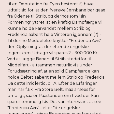
til en Deputation fra Fyen bestemt (!) have
udtalt sig for, at den fyenske Jernbane bør gaae
fra Odense til Striib, og derhos som "sin
Formening" yttret, at en kraftig Dampfærge vil
kunne holde Farvandet mellem Striib og
Fredericia aabent hele Vinteren igjennem (?) -
Til denne Meddelelse knytter "Fredericia Avis"
den Oplysning, at der efter de engelske
Ingeniurers Udsagn vil spares 2 - 300.000 Kr.
Ved at lægge Banen til Striib istedetfor til
Middelfart - altsammen naturligviis under
Forudsætning af, at en solid Dampfærge kan
holde Beltet aabent mellem Striib og Fredericia.
Da dette imidlertid, bl. A. Efter de Erfaringer
man har f.Ex. Fra Store Belt, maa ansees for
umuligt, saa er Paastanden om hvad der kan
spares temmelig løs. Det var interessant at see
"Fredericia Avis" - eller "de engelske
Ingenieurer" - gjøre Beregning over hvor stort