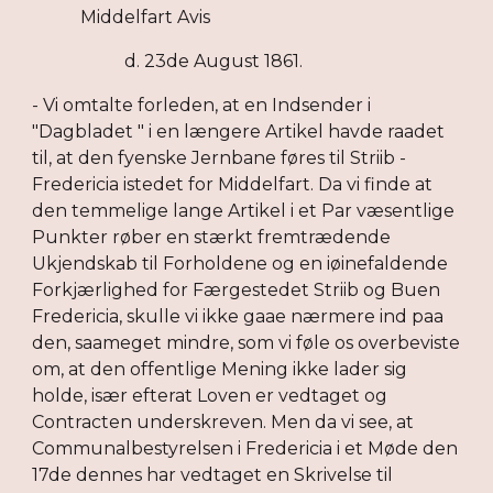
Middelfart Avis
d. 23de August 1861.
- Vi omtalte forleden, at en Indsender i
"Dagbladet " i en længere Artikel havde raadet
til, at den fyenske Jernbane føres til Striib -
Fredericia istedet for Middelfart. Da vi finde at
den temmelige lange Artikel i et Par væsentlige
Punkter røber en stærkt fremtrædende
Ukjendskab til Forholdene og en iøinefaldende
Forkjærlighed for Færgestedet Striib og Buen
Fredericia, skulle vi ikke gaae nærmere ind paa
den, saameget mindre, som vi føle os overbeviste
om, at den offentlige Mening ikke lader sig
holde, især efterat Loven er vedtaget og
Contracten underskreven. Men da vi see, at
Communalbestyrelsen i Fredericia i et Møde den
17de dennes har vedtaget en Skrivelse til