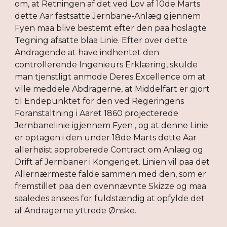
om, at Retningen af det ved Lov af 10de Marts
dette Aar fastsatte Jernbane-Anlæg gjennem
Fyen maa blive bestemt efter den paa hoslagte
Tegning afsatte blaa Linie. Efter over dette
Andragende at have indhentet den
controllerende Ingenieurs Erklæring, skulde
man tjenstligt anmode Deres Excellence om at
ville meddele Abdragerne, at Middelfart er gjort
til Endepunktet for den ved Regeringens
Foranstaltning i Aaret 1860 projecterede
Jernbanelinie igjennem Fyen , og at denne Linie
er optagen i den under 18de Marts dette Aar
allerhøist approberede Contract om Anlæg og
Drift af Jernbaner i Kongeriget. Linien vil paa det
Allernærmeste falde sammen med den, som er
fremstillet paa den ovennævnte Skizze og maa
saaledes ansees for fuldstændig at opfylde det
af Andragerne yttrede Ønske.