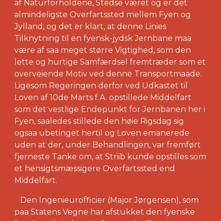
af Naturforholdene, Stedse været og er det
almindeligste Overfartssted mellem Fyen og
Jylland, og det er klart, at denne Linies
Tilknytning til en fyensk-jydsk Jernbane maa
være af saa meget større Vigtighed, som den
lette og hurtige Samfærdsel fremtræder som et
overveiende Motiv ved denne Transportmaade.
Ligesom Regeringen derfor ved Udkastet til
Loven af 10de Marts f.A. opstillede Middelfart
som det vestlige Endepunkt for Jernbanen her i
Fyen, saaledes stillede den høie Rigsdag sig
ogsaa ubetinget hertil og Loven emanerede
uden at der, under Behandlingen, var fremført
fjerneste Tanke om, at Striib kunde opstilles som
et hensigtsmæssigere Overfartssted end
Middelfart.
Den Ingenieurofficier (Major Jørgensen), som
paa Statens Vegne har afstukket den fyenske