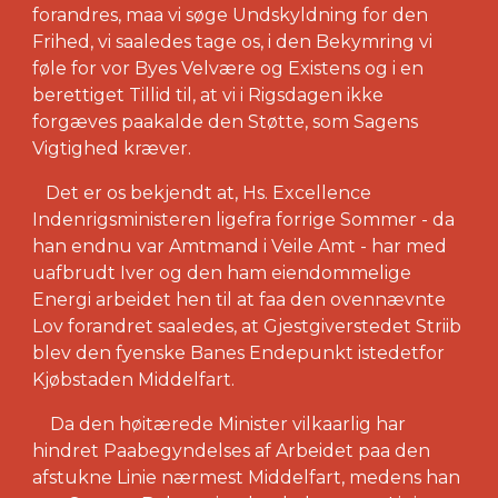
forandres, maa vi søge Undskyldning for den
Frihed, vi saaledes tage os, i den Bekymring vi
føle for vor Byes Velvære og Existens og i en
berettiget Tillid til, at vi i Rigsdagen ikke
forgæves paakalde den Støtte, som Sagens
Vigtighed kræver.
Det er os bekjendt at, Hs. Excellence
Indenrigsministeren ligefra forrige Sommer - da
han endnu var Amtmand i Veile Amt - har med
uafbrudt Iver og den ham eiendommelige
Energi arbeidet hen til at faa den ovennævnte
Lov forandret saaledes, at Gjestgiverstedet Striib
blev den fyenske Banes Endepunkt istedetfor
Kjøbstaden Middelfart.
Da den høitærede Minister vilkaarlig har
hindret Paabegyndelses af Arbeidet paa den
afstukne Linie nærmest Middelfart, medens han