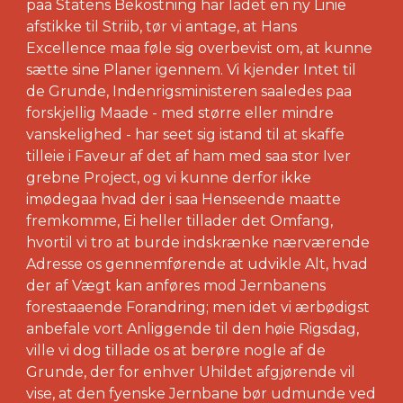
paa Statens Bekostning har ladet en ny Linie
afstikke til Striib, tør vi antage, at Hans
Excellence maa føle sig overbevist om, at kunne
sætte sine Planer igennem. Vi kjender Intet til
de Grunde, Indenrigsministeren saaledes paa
forskjellig Maade - med større eller mindre
vanskelighed - har seet sig istand til at skaffe
tilleie i Faveur af det af ham med saa stor Iver
grebne Project, og vi kunne derfor ikke
imødegaa hvad der i saa Henseende maatte
fremkomme, Ei heller tillader det Omfang,
hvortil vi tro at burde indskrænke nærværende
Adresse os gennemførende at udvikle Alt, hvad
der af Vægt kan anføres mod Jernbanens
forestaaende Forandring; men idet vi ærbødigst
anbefale vort Anliggende til den høie Rigsdag,
ville vi dog tillade os at berøre nogle af de
Grunde, der for enhver Uhildet afgjørende vil
vise, at den fyenske Jernbane bør udmunde ved