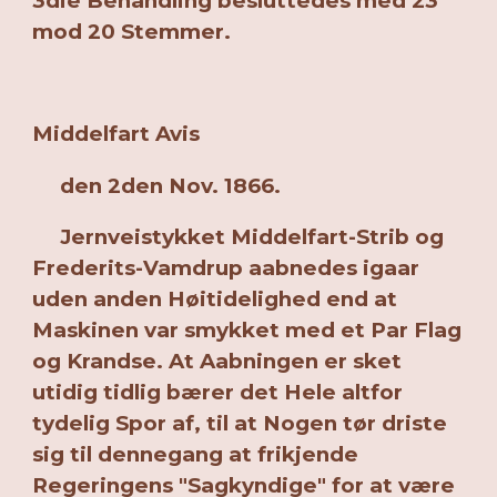
3die Behandling besluttedes med 23
mod 20 Stemmer.
Middelfart Avis
den 2den Nov. 1866.
Jernveistykket Middelfart-Strib og
Frederits-Vamdrup aabnedes igaar
uden anden Høitidelighed end at
Maskinen var smykket med et Par Flag
og Krandse. At Aabningen er sket
utidig tidlig bærer det Hele altfor
tydelig Spor af, til at Nogen tør driste
sig til dennegang at frikjende
Regeringens "Sagkyndige" for at være