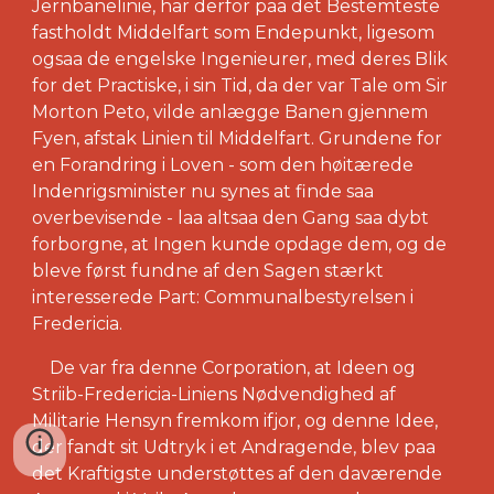
Jernbanelinie, har derfor paa det Bestemteste
fastholdt Middelfart som Endepunkt, ligesom
ogsaa de engelske Ingenieurer, med deres Blik
for det Practiske, i sin Tid, da der var Tale om Sir
Morton Peto, vilde anlægge Banen gjennem
Fyen, afstak Linien til Middelfart. Grundene for
en Forandring i Loven - som den høitærede
Indenrigsminister nu synes at finde saa
overbevisende - laa altsaa den Gang saa dybt
forborgne, at Ingen kunde opdage dem, og de
bleve først fundne af den Sagen stærkt
interesserede Part: Communalbestyrelsen i
Fredericia.
De var fra denne Corporation, at Ideen og
Striib-Fredericia-Liniens Nødvendighed af
Militarie Hensyn fremkom ifjor, og denne Idee,
der fandt sit Udtryk i et Andragende, blev paa
det Kraftigste understøttes af den daværende