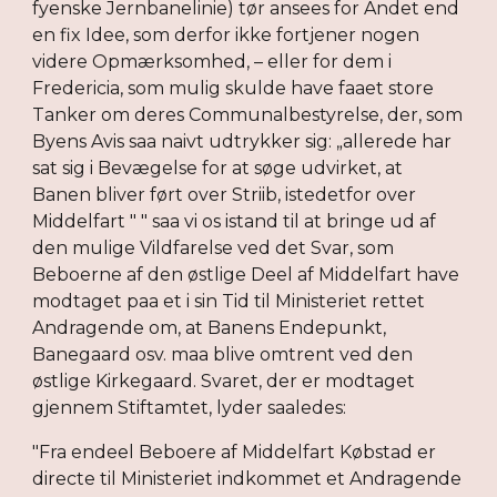
fyenske Jernbanelinie) tør ansees for Andet end
en fix Idee, som derfor ikke fortjener nogen
videre Opmærksomhed, – eller for dem i
Fredericia, som mulig skulde have faaet store
Tanker om deres Communalbestyrelse, der, som
Byens Avis saa naivt udtrykker sig: „allerede har
sat sig i Bevægelse for at søge udvirket, at
Banen bliver ført over Striib, istedetfor over
Middelfart " " saa vi os istand til at bringe ud af
den mulige Vildfarelse ved det Svar, som
Beboerne af den østlige Deel af Middelfart have
modtaget paa et i sin Tid til Ministeriet rettet
Andragende om, at Banens Endepunkt,
Banegaard osv. maa blive omtrent ved den
østlige Kirkegaard. Svaret, der er modtaget
gjennem Stiftamtet, lyder saaledes:
"Fra endeel Beboere af Middelfart Købstad er
directe til Ministeriet indkommet et Andragende