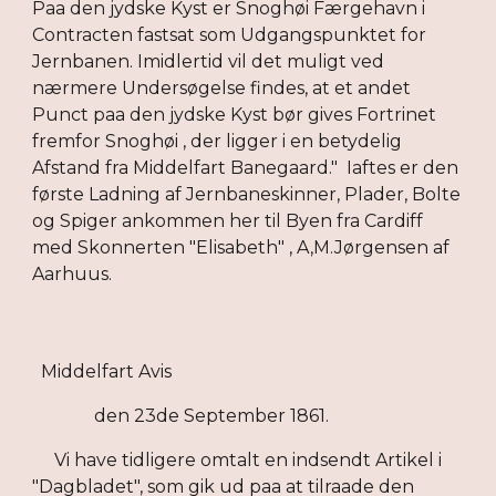
Paa den jydske Kyst er Snoghøi Færgehavn i
Contracten fastsat som Udgangspunktet for
Jernbanen. Imidlertid vil det muligt ved
nærmere Undersøgelse findes, at et andet
Punct paa den jydske Kyst bør gives Fortrinet
fremfor Snoghøi , der ligger i en betydelig
Afstand fra Middelfart Banegaard." Iaftes er den
første Ladning af Jernbaneskinner, Plader, Bolte
og Spiger ankommen her til Byen fra Cardiff
med Skonnerten "Elisabeth" , A,M.Jørgensen af
Aarhuus.
Middelfart Avis
den 23de September 1861.
Vi have tidligere omtalt en indsendt Artikel i
"Dagbladet", som gik ud paa at tilraade den