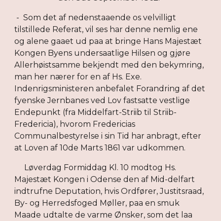
- Som det af nedenstaaende os velvilligt
tilstillede Referat, vil ses har denne nemlig ene
og alene gaaet ud paa at bringe Hans Majestæt
Kongen Byens undersaatlige Hilsen og gjøre
Allerhøistsamme bekjendt med den bekymring,
man her nærer for en af Hs. Exe.
Indenrigsministeren anbefalet Forandring af det
fyenske Jernbanes ved Lov fastsatte vestlige
Endepunkt (fra Middelfart-Striib til Striib-
Fredericia), hvorom Fredericias
Communalbestyrelse i sin Tid har anbragt, efter
at Loven af 10de Marts 1861 var udkommen.
Løverdag Formiddag Kl. 10 modtog Hs.
Majestæt Kongen i Odense den af Mid-delfart
indtrufne Deputation, hvis Ordfører, Justitsraad,
By- og Herredsfoged Møller, paa en smuk
Maade udtalte de varme Ønsker, som det laa