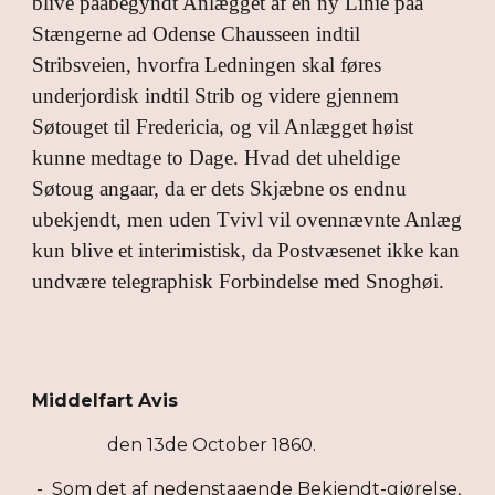
blive paabegyndt Anlægget af en ny Linie paa
Stængerne ad Odense Chausseen indtil
Stribsveien, hvorfra Ledningen skal føres
underjordisk indtil Strib og videre gjennem
Søtouget til Fredericia, og vil Anlægget høist
kunne medtage to Dage. Hvad det uheldige
Søtoug angaar, da er dets Skjæbne os endnu
ubekjendt, men uden Tvivl vil ovennævnte Anlæg
kun blive et interimistisk, da Postvæsenet ikke kan
undvære telegraphisk Forbindelse med Snoghøi.
Middelfart Avis
den 13de October 1860.
- Som det af nedenstaaende Bekjendt-gjørelse,