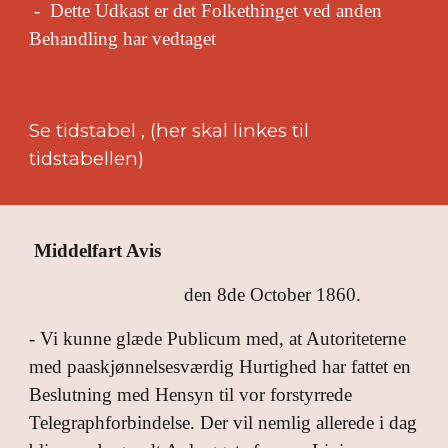
- Dette Udkast er det Folkethinget ved anden
Behandling har vedtaget
Se tidstabel , (her skal linkes til
tidstabellen)
Middelfart Avis
den 8de October 1860.
- Vi kunne glæde Publicum med, at Autoriteterne
med paaskjønnelsesværdig Hurtighed har fattet en
Beslutning med Hensyn til vor forstyrrede
Telegraphforbindelse. Der vil nemlig allerede i dag