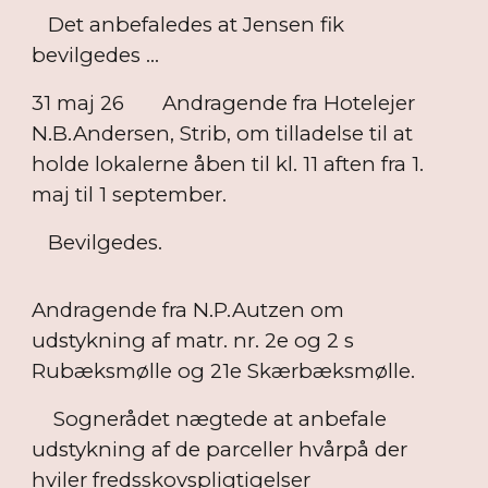
Det anbefaledes at Jensen fik
bevilgedes ...
31 maj 26
Andragende fra Hotelejer
N.B.Andersen, Strib, om tilladelse til at
holde lokalerne åben til kl. 11 aften fra 1.
maj til 1 september.
Bevilgedes.
Andragende fra N.P.Autzen om
udstykning af matr. nr. 2e og 2 s
Rubæksmølle og 21e Skærbæksmølle.
Sognerådet nægtede at anbefale
udstykning af de parceller hvårpå der
hviler fredsskovspligtigelser