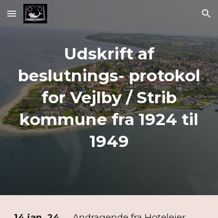
Skip to main content
Skip to navigation
Udskrift af
beslutnings- protokol
for Vejlby / Strib
kommune fra 1924 til
1949
14 jan. 24
Andragende fra Hotelejer