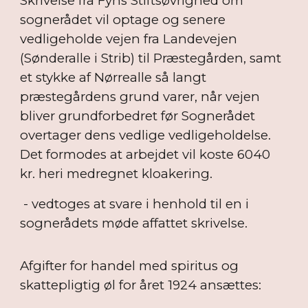
Skrivelse fra Fyns Stiftsøvrighed om
sognerådet vil optage og senere
vedligeholde vejen fra Landevejen
(Sønderalle i Strib) til Præstegården, samt
et stykke af Nørrealle så langt
præstegårdens grund varer, når vejen
bliver grundforbedret før Sognerådet
overtager dens vedlige vedligeholdelse.
Det formodes at arbejdet vil koste 6040
kr. heri medregnet kloakering.
- vedtoges at svare i henhold til en i
sognerådets møde affattet skrivelse.
Afgifter for handel med spiritus og
skattepligtig øl for året 1924 ansættes: