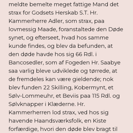
meldte bemelte meget fattige Mand det
strax for Godsets Herskab S.T. Hr.
Kammerherre Adler, som strax, paa
lovmessig Maade, foranstaltede den Døde
synet, og efterseet, hvad hos samme
kunde findes, og blev da befunden, at
den døde havde hos sig 66 Rdl. i
Bancosedler, som af Fogeden Hr. Saabye
saa varlig bleve udviklede og tørrede, at
de fremdeles kan være gieldende; nok
blev funden 22 Skilling, Kobermynt, et
Sølv-Lommeuhr, et Beviis paa 115 Rdl. og
Sølvknapper i Klæderne. Hr.
Kammerherren lod strax, ved hos sig
havende Haandsværksfolk, en Kiste
forfærdige, hvori den døde blev bragt til