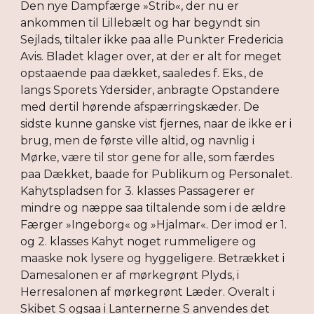
Den nye Dampfærge »Strib«, der nu er
ankommen til Lillebælt og har begyndt sin
Sejlads, tiltaler ikke paa alle Punkter Fredericia
Avis. Bladet klager over, at der er alt for meget
opstaaende paa dækket, saaledes f. Eks., de
langs Sporets Ydersider, anbragte Opstandere
med dertil hørende afspærringskæder. De
sidste kunne ganske vist fjernes, naar de ikke er i
brug, men de første ville altid, og navnlig i
Mørke, være til stor gene for alle, som færdes
paa Dækket, baade for Publikum og Personalet.
Kahytspladsen for 3. klasses Passagerer er
mindre og næppe saa tiltalende som i de ældre
Færger »Ingeborg« og »Hjalmar«. Der imod er 1.
og 2. klasses Kahyt noget rummeligere og
maaske nok lysere og hyggeligere. Betrækket i
Damesalonen er af mørkegrønt Plyds, i
Herresalonen af mørkegrønt Læder. Overalt i
Skibet S ogsaa i Lanternerne S anvendes det