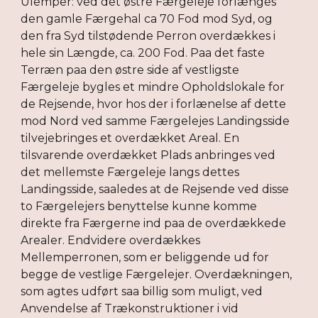
Ulemper: ved det østre Færgeleje forlænges
den gamle Færgehal ca 70 Fod mod Syd, og
den fra Syd tilstødende Perron overdækkes i
hele sin Længde, ca. 200 Fod. Paa det faste
Terræn paa den østre side af vestligste
Færgeleje bygles et mindre Opholdslokale for
de Rejsende, hvor hos der i forlænelse af dette
mod Nord ved samme Færgelejes Landingsside
tilvejebringes et overdækket Areal. En
tilsvarende overdækket Plads anbringes ved
det mellemste Færgeleje langs dettes
Landingsside, saaledes at de Rejsende ved disse
to Færgelejers benyttelse kunne komme
direkte fra Færgerne ind paa de overdækkede
Arealer. Endvidere overdækkes
Mellemperronen, som er beliggende ud for
begge de vestlige Færgelejer. Overdækningen,
som agtes udført saa billig som muligt, ved
Anvendelse af Trækonstruktioner i vid