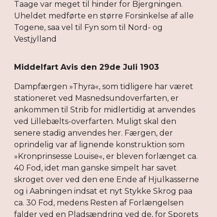
Taage var meget til hinder for Bjergningen.
Uheldet medførte en større Forsinkelse af alle
Togene, saa vel til Fyn som til Nord- og
Vestjylland
Middelfart Avis den 29de Juli 1903
Dampfærgen »Thyra«, som tidligere har været
stationeret ved Masnedsundoverfarten, er
ankommen til Strib for midlertidig at anvendes
ved Lillebælts-overfarten. Muligt skal den
senere stadig anvendes her. Færgen, der
oprindelig var af lignende konstruktion som
»Kronprinsesse Louise«, er bleven forlænget ca.
40 Fod, idet man ganske simpelt har savet
skroget over ved den ene Ende af Hjulkasserne
og i Aabningen indsat et nyt Stykke Skrog paa
ca. 30 Fod, medens Resten af Forlængelsen
falder ved en Pladsændring ved de, for Sporets