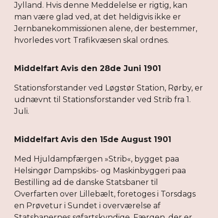
Jylland. Hvis denne Meddelelse er rigtig, kan
man være glad ved, at det heldigvis ikke er
Jernbanekommissionen alene, der bestemmer,
hvorledes vort Trafikvæsen skal ordnes.
Middelfart Avis den 28de Juni 1901
Stationsforstander ved Løgstør Station, Rørby, er
udnævnt til Stationsforstander ved Strib fra 1.
Juli.
Middelfart Avis den 15de August 1901
Med Hjuldampfærgen »Strib«, bygget paa
Helsingør Dampskibs- og Maskinbyggeri paa
Bestilling ad de danske Statsbaner til
Overfarten over Lillebælt, foretoges i Torsdags
en Prøvetur i Sundet i overværelse af
Statsbanernes søfartskyndige. Færgen, der er