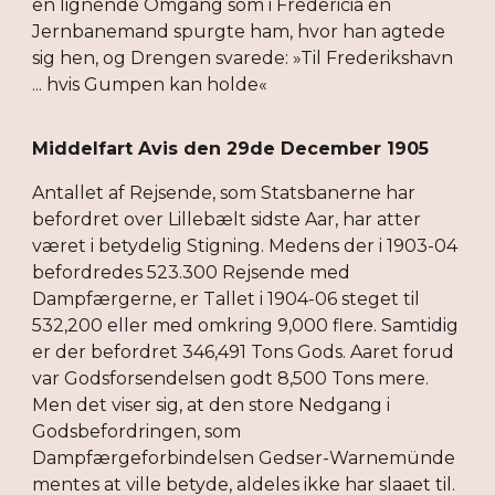
en lignende Omgang som i Fredericia en
Jernbanemand spurgte ham, hvor han agtede
sig hen, og Drengen svarede: »Til Frederikshavn
... hvis Gumpen kan holde«
Middelfart Avis den 29de December 1905
Antallet af Rejsende, som Statsbanerne har
befordret over Lillebælt sidste Aar, har atter
været i betydelig Stigning. Medens der i 1903-04
befordredes 523.300 Rejsende med
Dampfærgerne, er Tallet i 1904-06 steget til
532,200 eller med omkring 9,000 flere. Samtidig
er der befordret 346,491 Tons Gods. Aaret forud
var Godsforsendelsen godt 8,500 Tons mere.
Men det viser sig, at den store Nedgang i
Godsbefordringen, som
Dampfærgeforbindelsen Gedser-Warnemünde
mentes at ville betyde, aldeles ikke har slaaet til.