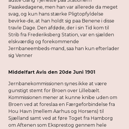
sidste Gang Tjeneste paa Stationen i
Paaskedagene, men han var allerede da meget
svag, og kun hans stærke Pligtopfyldelse
bevirke-de, at han holdt sig paa Benene i disse
travle Dage. Den afdøde, der i sin Tid kom til
Strib fra Frederiksberg Station, var en sjælden
elskværdig og forekommende
Jernbaneembeds-mand, saa han kun efterlader
sig Venner
Middelfart Avis den 20de Juni 1901
Jernbanekommissionen synes ikke at være
gunstigt stemt for Broen over Lillebælt.
Kommissionen mener at kunne knibe uden om
Broen ved at foreslaa en Færgeforbindelse fra
Hou Havn (mellem Aarhus og Horsens) til
Sjælland samt ved at føre Toget fra Hamborg
om Aftenen som Eksprestog gennem hele