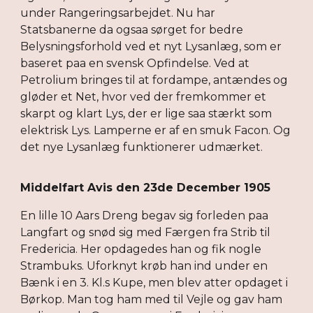
under Rangeringsarbejdet. Nu har
Statsbanerne da ogsaa sørget for bedre
Belysningsforhold ved et nyt Lysanlæg, som er
baseret paa en svensk Opfindelse. Ved at
Petrolium bringes til at fordampe, antændes og
gløder et Net, hvor ved der fremkommer et
skarpt og klart Lys, der er lige saa stærkt som
elektrisk Lys. Lamperne er af en smuk Facon. Og
det nye Lysanlæg funktionerer udmærket.
Middelfart Avis den 23de December 1905
En lille 10 Aars Dreng begav sig forleden paa
Langfart og snød sig med Færgen fra Strib til
Fredericia. Her opdagedes han og fik nogle
Strambuks. Uforknyt krøb han ind under en
Bænk i en 3. Kl.s Kupe, men blev atter opdaget i
Børkop. Man tog ham med til Vejle og gav ham