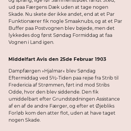
og sprang, lige før Sammenstødet fandt Sted,
ud paa Færgens Dæk uden at tage nogen
Skade. Nu skete der ikke andet, end at et Par
Funktionærer fik nogle Smaaknubs, og at et Par
Buffer paa Postvognen blev bøjede, men det
lykkedes dog først Søndag Formiddag at faa
Vognen i Land igen.
Middelfart Avis den 25de Februar 1903
Dampfærgen »Hjalmar« blev Søndag
Eftermiddag ved 5½-Tiden paa rejse fra Strib til
Fredericia af Strømmen, ført ind mod Stribs
Odde, hvor den blev siddende. Den fik
umiddelbart efter Grundstødningen Assistance
af en af de andre Færger, og efter et Øjebliks
Forløb kom den atter flot, uden at have taget
nogen Skade.