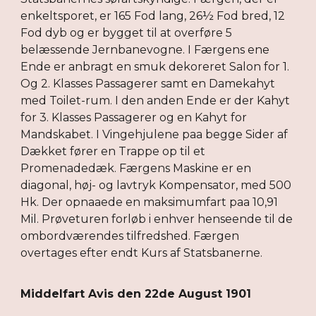
enkeltsporet, er 165 Fod lang, 26½ Fod bred, 12
Fod dyb og er bygget til at overføre 5
belæssende Jernbanevogne. I Færgens ene
Ende er anbragt en smuk dekoreret Salon for 1.
Og 2. Klasses Passagerer samt en Damekahyt
med Toilet-rum. I den anden Ende er der Kahyt
for 3. Klasses Passagerer og en Kahyt for
Mandskabet. I Vingehjulene paa begge Sider af
Dækket fører en Trappe op til et
Promenadedæk. Færgens Maskine er en
diagonal, høj- og lavtryk Kompensator, med 500
Hk. Der opnaaede en maksimumfart paa 10,91
Mil. Prøveturen forløb i enhver henseende til de
ombordværendes tilfredshed. Færgen
overtages efter endt Kurs af Statsbanerne.
Middelfart Avis den 22de August 1901