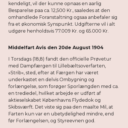
kendeligt, vil der kunne opnaas en aarlig
Besparelse paa ca. 12,500 Kr., saaledes at den
omhandlede Foranstaltning ogsaa anbefaler sig
fra et økonomisk Synspunkt. Udgifterne vil i alt
udgøre henholdsvis 77.009 Kr. og 65.000 Kr.
Middelfart Avis den 20de August 1904
I Torsdags (18,8) fandt den officielle Prøvetur
med Dampfærgen til Lillebæltsoverfarten,
»Strib«, sted, efter at Færgen har været
underkastet en delvis Ombygning og
forlængelse, som forøger Sporlængden med ca.
en trediedel, hvilket arbejde er udført af
aktieselskabet Københavns Flydedok og
Skibsværft. Det viste sig paa den maalte Mil, at
Farten kun var en ubetydelighed mindre, end
før Forlængelsen, og Styreevnen god.