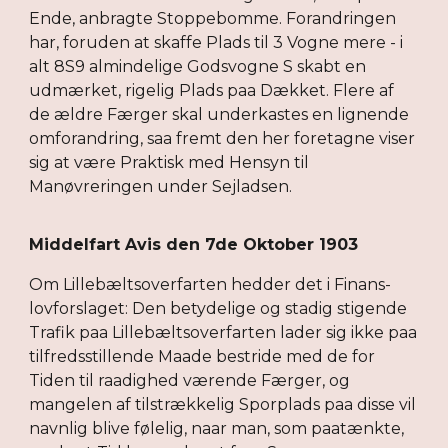
Ende, anbragte Stoppebomme. Forandringen
har, foruden at skaffe Plads til 3 Vogne mere - i
alt 8S9 almindelige Godsvogne S skabt en
udmærket, rigelig Plads paa Dækket. Flere af
de ældre Færger skal underkastes en lignende
omforandring, saa fremt den her foretagne viser
sig at være Praktisk med Hensyn til
Manøvreringen under Sejladsen.
Middelfart Avis den 7de Oktober 1903
Om Lillebæltsoverfarten hedder det i Finans-
lovforslaget: Den betydelige og stadig stigende
Trafik paa Lillebæltsoverfarten lader sig ikke paa
tilfredsstillende Maade bestride med de for
Tiden til raadighed værende Færger, og
mangelen af tilstrækkelig Sporplads paa disse vil
navnlig blive følelig, naar man, som paatænkte,