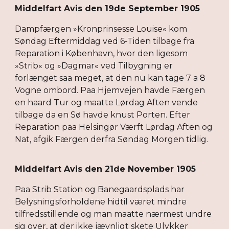
Middelfart Avis den 19de September 1905
Dampfærgen »Kronprinsesse Louise« kom
Søndag Eftermiddag ved 6-Tiden tilbage fra
Reparation i København, hvor den ligesom
»Strib« og »Dagmar« ved Tilbygning er
forlænget saa meget, at den nu kan tage 7 a 8
Vogne ombord. Paa Hjemvejen havde Færgen
en haard Tur og maatte Lørdag Aften vende
tilbage da en Sø havde knust Porten. Efter
Reparation paa Helsingør Værft Lørdag Aften og
Nat, afgik Færgen derfra Søndag Morgen tidlig.
Middelfart Avis den 21de November 1905
Paa Strib Station og Banegaardsplads har
Belysningsforholdene hidtil været mindre
tilfredsstillende og man maatte nærmest undre
sig over, at der ikke jævnligt skete Ulykker