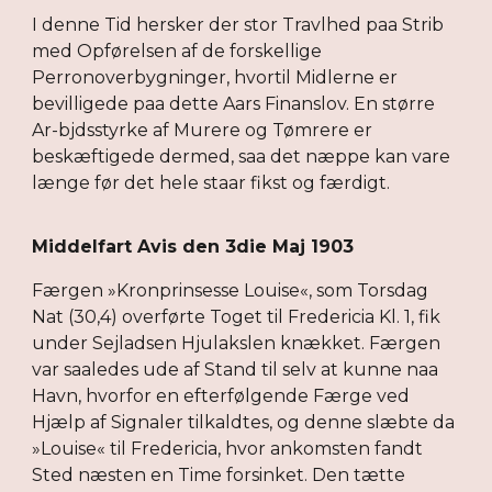
I denne Tid hersker der stor Travlhed paa Strib
med Opførelsen af de forskellige
Perronoverbygninger, hvortil Midlerne er
bevilligede paa dette Aars Finanslov. En større
Ar-bjdsstyrke af Murere og Tømrere er
beskæftigede dermed, saa det næppe kan vare
længe før det hele staar fikst og færdigt.
Middelfart Avis den 3die Maj 1903
Færgen »Kronprinsesse Louise«, som Torsdag
Nat (30,4) overførte Toget til Fredericia Kl. 1, fik
under Sejladsen Hjulakslen knækket. Færgen
var saaledes ude af Stand til selv at kunne naa
Havn, hvorfor en efterfølgende Færge ved
Hjælp af Signaler tilkaldtes, og denne slæbte da
»Louise« til Fredericia, hvor ankomsten fandt
Sted næsten en Time forsinket. Den tætte