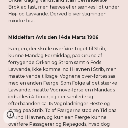
Under daglig Vandstand staar den inderste
Broklap fast, men hæves eller sænkes lidt under
Høj- og Lavvande. Derved bliver stigningen
mindre brat.
Middelfart Avis den 14de Marts 1906
Færgen, der skulle overføre Toget til Strib,
kunne Mandag Formiddag, paa Grund af
forrygende Orkan og Strøm samt 4 Fods
Lavvande, ikke komme ind i Havnen i Strib, men
maatte vende tilbage. Vognene over-førtes saa
med en anden Færge. Som Følge af det stærke
Lavvande, maatte Vognove-førselen i Mandags
indstilles i 4 Timer, og der samlede sig
efterhaanden ca. 15 Vognladninger Heste og
Kvæg paa Strib. To af Færgerne stod en Tid paa
Grund i Havnen, og kun een Færge kunne
overføre Passagerer og Rejsegods, hvad dog