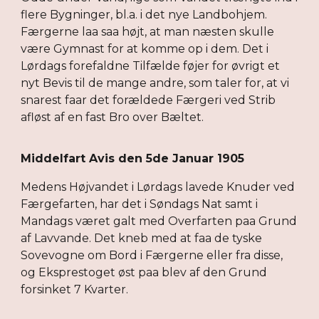
flere Bygninger, bl.a. i det nye Landbohjem.
Færgerne laa saa højt, at man næsten skulle
være Gymnast for at komme op i dem. Det i
Lørdags forefaldne Tilfælde føjer for øvrigt et
nyt Bevis til de mange andre, som taler for, at vi
snarest faar det forældede Færgeri ved Strib
afløst af en fast Bro over Bæltet.
Middelfart Avis den 5de Januar 1905
Medens Højvandet i Lørdags lavede Knuder ved
Færgefarten, har det i Søndags Nat samt i
Mandags været galt med Overfarten paa Grund
af Lavvande. Det kneb med at faa de tyske
Sovevogne om Bord i Færgerne eller fra disse,
og Eksprestoget øst paa blev af den Grund
forsinket 7 Kvarter.