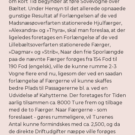
om kort Tid begynder at føre Sovevogne over
Bæltet. Under Hensyn til det allerede opnaaede
gunstige Resultat af Forlængelsen af de ved
Madsnæsøoverfarten stationerede Hjulfærger,
»Alexandra« og »Thyra«, skal man foreslaa, at der
ligeledes foretages en Forlængelse af de ved
Lillebæltsoverfarten stationerede Færger,
»Dagmar« og »Strib«, Naar den frie Sporlængde
paa de nævnte Færger forøges fra 154 Fod til
190 Fod (engelsk), ville de kunne rumme 2-3
Vogne flere end nu, ligesom der ved en saadan
forlængelse af Færgerne vil kunne skaffes
bedre Plads til Passagererne bl. a. ved en
Udvidelse af Kahytterne. Der foretages for Tiden
aarlig tilsammen ca. 8000 Ture frem og tilbage
med de to Færger. Naar Færgerne - som
foreslaaet - gøres rummeligere, vil Turenes
Antal kunne formindskes med ca. 2,500, og da
de direkte Driftudgifter næppe ville forøges