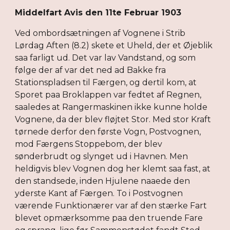
Middelfart Avis den 11te Februar 1903
Ved ombordsætningen af Vognene i Strib
Lørdag Aften (8.2) skete et Uheld, der et Øjeblik
saa farligt ud. Det var lav Vandstand, og som
følge der af var det ned ad Bakke fra
Stationspladsen til Færgen, og dertil kom, at
Sporet paa Broklappen var fedtet af Regnen,
saaledes at Rangermaskinen ikke kunne holde
Vognene, da der blev fløjtet Stor. Med stor Kraft
tørnede derfor den første Vogn, Postvognen,
mod Færgens Stoppebom, der blev
sønderbrudt og slynget ud i Havnen. Men
heldigvis blev Vognen dog her klemt saa fast, at
den standsede, inden Hjulene naaede den
yderste Kant af Færgen. To i Postvognen
værende Funktionærer var af den stærke Fart
blevet opmærksomme paa den truende Fare