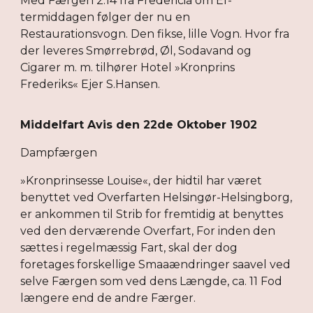
Med Færgen 2.14 fra Fredericia om Ef-
termiddagen følger der nu en
Restaurationsvogn. Den fikse, lille Vogn. Hvor fra
der leveres Smørrebrød, Øl, Sodavand og
Cigarer m. m. tilhører Hotel »Kronprins
Frederiks« Ejer S.Hansen.
Middelfart Avis den 22de Oktober 1902
Dampfærgen
»Kronprinsesse Louise«, der hidtil har været
benyttet ved Overfarten Helsingør-Helsingborg,
er ankommen til Strib for fremtidig at benyttes
ved den derværende Overfart, For inden den
sættes i regelmæssig Fart, skal der dog
foretages forskellige Smaaændringer saavel ved
selve Færgen som ved dens Længde, ca. 11 Fod
længere end de andre Færger.