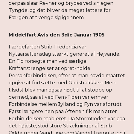
derpaa slaar Revner og brydes ved sin egen
Tyngde, og det bliver da meget lettere for
Færgen at trænge sig igennem.
Middelfart Avis den 3die Januar 1905
Færgefarten Strib-Fredericia var
Nytaarsaftensdag stærkt generet af Højvande.
En Tid forsøgte man ved særlige
Kraftanstrengelser at opret-holde
Personforbindelsen, efter at man havde maattet
opgive at fortsætte med Godstrafikken. Men
tilsidst blev man ogsaa nødt til at stoppe op
dermed, saa at ved Fem-Tiden var enhver
Forbindelse mellem Jylland og Fyn var afbrudt.
Først længere hen paa Aftenen fik man atter
Forbin-delsen etableret. Da Stormfloden var paa
det højeste, stod store Strækninger af Strib
Odde under Vand, lige som Vandet trængte ind i