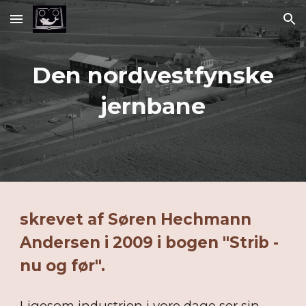
Skip to main content
Skip to navigation
Den nordvestfynske
jernbane
skrevet af Søren Hechmann
Andersen i 2009 i bogen "Strib -
nu og før".
Ligesom industrien i vore dage ser sin