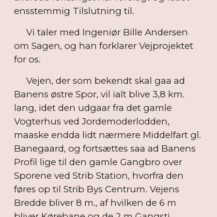
ensstemmig Tilslutning til.
Vi taler med Ingeniør Bille Andersen
om Sagen, og han forklarer Vejprojektet
for os.
Vejen, der som bekendt skal gaa ad
Banens østre Spor, vil ialt blive 3,8 km.
lang, idet den udgaar fra det gamle
Vogterhus ved Jordemoderlodden,
maaske endda lidt nærmere Middelfart gl.
Banegaard, og fortsættes saa ad Banens
Profil lige til den gamle Gangbro over
Sporene ved Strib Station, hvorfra den
føres op til Strib Bys Centrum. Vejens
Bredde bliver 8 m., af hvilken de 6 m
bliver Kørebane og de 2 m Gangsti.