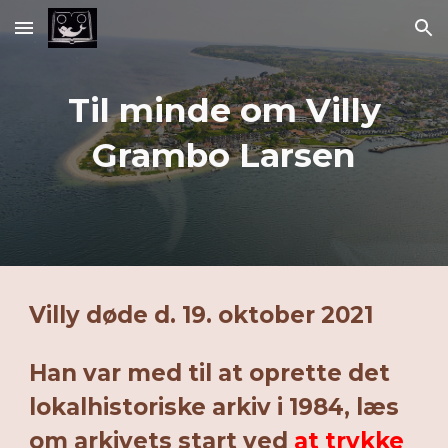
Skip to main content
Skip to navigation
Til minde om Villy
Grambo Larsen
Villy døde d. 19. oktober 2021
Han var med til at oprette det
lokalhistoriske arkiv i 1984, læs
om arkivets start ved
at trykke