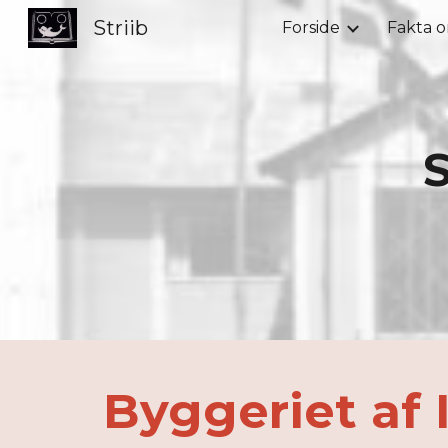
Striib
Forside
Fakta o
Sk
S
Byggeriet af 