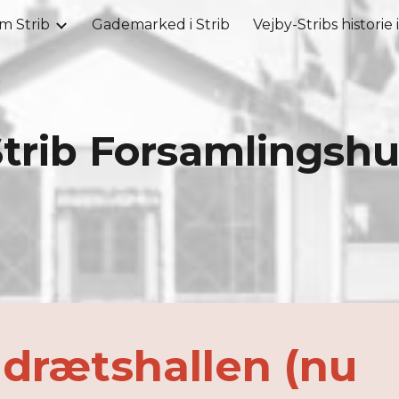
m Strib
Gademarked i Strib
Vejby-Stribs historie 
ip to main content
Skip to navigat
trib Forsamlingsh
Idrætshallen (nu