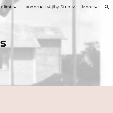
i glimt
Landbrug i Vejlby-Strib
More
ion
us