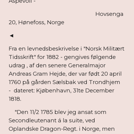
Aspevoll -
Hovsenga
20, Hønefoss, Norge
◄
Fra en levnedsbeskrivelse i "Norsk Militært
Tidsskrift" for 1882 - gengives følgende
udrag , af den senere Generalmajor
Andreas Gram Hejde, der var født 20 april
1760 på gården Sælsbak ved Trondhjem
- dateret: Kjøbenhavn, 31te December
1818.
"Den 11/2 1785 blev jeg ansat som
Secondleutenant á la suite, ved
Oplandske Dragon-Regt. i Norge, men