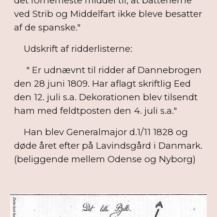
det fornemeste middel til, at batterierne
ved Strib og Middelfart ikke bleve besatter
af de spanske."
Udskrift af ridderlisterne:
" Er udnævnt til ridder af Dannebrogen
den 28 juni 1809. Har aflagt skriftlig Eed
den 12. juli s.a. Dekorationen blev tilsendt
ham med feldtposten den 4. juli s.a."
Han blev Generalmajor d.1/11 1828 og
døde året efter på Lavindsgård i Danmark.
(beliggende mellem Odense og Nyborg)