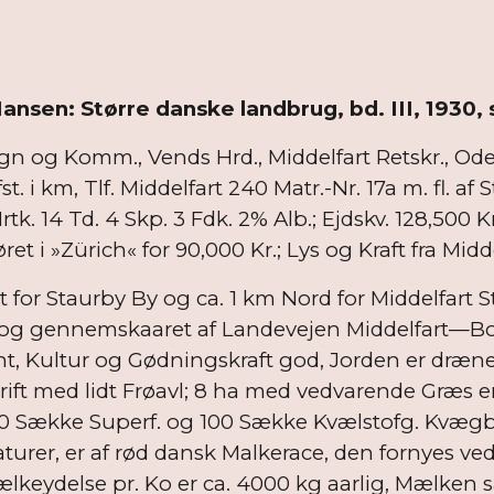
Hansen: Større danske landbrug, bd. III, 1930, 
 og Komm., Vends Hrd., Middelfart Retskr., Oden
. i km, Tlf. Middelfart 240 Matr.-Nr. 17a m. fl. af 
. 14 Td. 4 Skp. 3 Fdk. 2% Alb.; Ejdskv. 128,500 Kr.,
ret i »Zürich« for 90,000 Kr.; Lys og Kraft fra Mi
for Staurby By og ca. 1 km Nord for Middelfart St
 og gennemskaaret af Landevejen Middelfart—Bo
t, Kultur og Gødningskraft god, Jorden er drænet, 
ift med lidt Frøavl; 8 ha med vedvarende Græs er 
0 Sække Superf. og 100 Sække Kvælstofg. Kvægb
aturer, er af rød dansk Malkerace, den fornyes v
lkeydelse pr. Ko er ca. 4000 kg aarlig, Mælken s