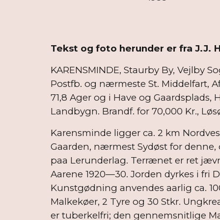
Tekst og foto herunder er fra J.J. 
KARENSMINDE, Staurby By, Vejlby Sogn
Postfb. og nærmeste St. Middelfart, Afst
71,8 Ager og i Have og Gaardsplads, Hrtk
Landbygn. Brandf. for 70,000 Kr., Løsø
Karensminde ligger ca. 2 km Nordvest 
Gaarden, nærmest Sydøst for denne,
paa Lerunderlag. Terrænet er ret jævn
Aarene 1920—30. Jorden dyrkes i fri Dr
Kunstgødning anvendes aarlig ca. 10
Malkekøer, 2 Tyre og 30 Stkr. Ungkre
er tuberkelfri; den gennemsnitlige Mæ