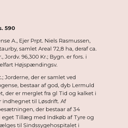
s. 590
se A., Ejer Prpt. Niels Rasmussen,
Staurby, samlet Areal 72,8 ha, deraf ca.
 Jordv. 96,300 Kr.; Bygn. er fors. i
ddelfart Højspændingsv.
.; Jorderne, der er samlet ved
gense, bestaar af god, dyb Lermuld
der er merglet fra gl Tid og kalket i
indhegnet til Løsdrift. Af
esætningen, der bestaar af 34
ed eget Tillæg med Indkøb af Tyre og
ælges til Sindssygehospitalet i