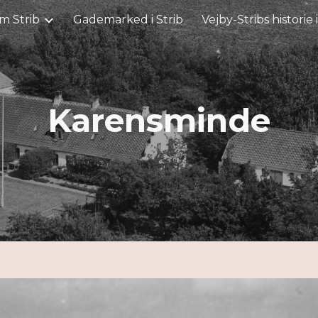
m Strib
Gademarked i Strib
Vejby-Stribs historie 
ip to main content
Skip to navigat
Karensminde