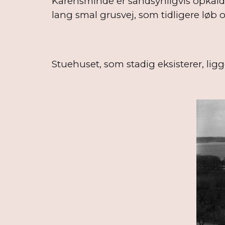
Karensminde er sandsynligvis opkaldt
lang smal grusvej, som tidligere løb
Stuehuset, som stadig eksisterer, lig