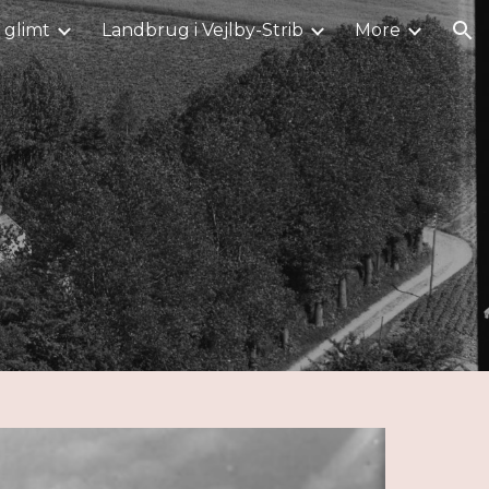
i glimt
Landbrug i Vejlby-Strib
More
ion