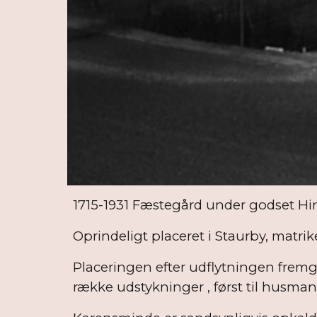
1715-1931 Fæstegård under godset Hinds
Oprindeligt placeret i Staurby,
matrike
Placeringen efter udflytningen fremgå
række udstykninger , først til husma