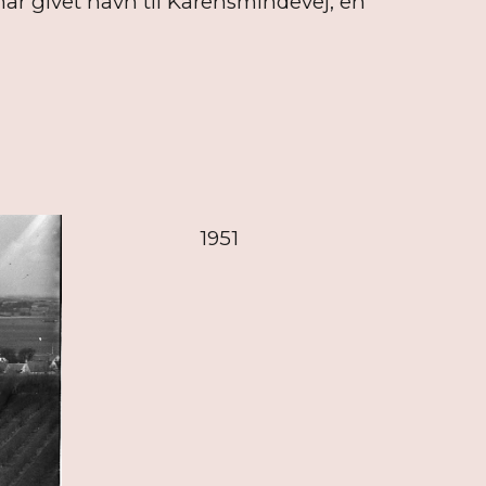
ar givet navn til Karensmindevej, en
1951