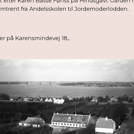
 efter Karen Basse Fønss på Hindsgavl. Gården h
 omtrent fra Andelsskolen til Jordemoderlodden.
ger på Karensmindevej 18,.