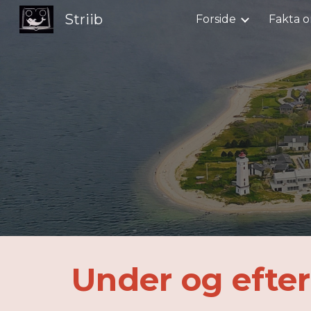
Striib
Forside
Fakta o
Sk
Under og efter