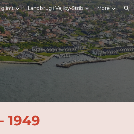
i glimt
Landbrug i Vejlby-Strib
More
ion
n
- 1949