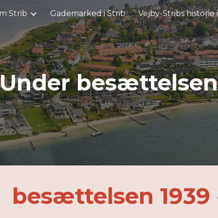
m Strib
Gademarked i Strib
Vejby-Stribs historie 
ip to main content
Skip to navigat
Under besættelse
 besættelsen 1939 