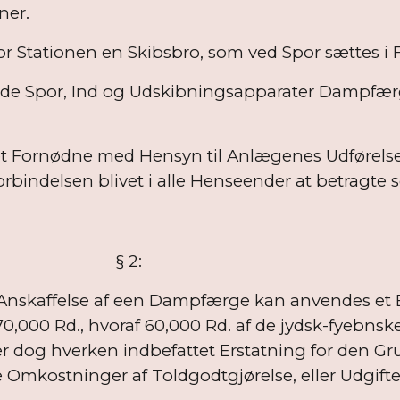
ner.
Stationen en Skibsbro, som ved Spor sættes i 
 Spor, Ind og Udskibningsapparater Dampfærger 
et Fornødne med Hensyn til Anlægenes Udførels
rbindelsen blivet i alle Henseender at betragte s
2:
nskaffelse af een Dampfærge kan anvendes et 
0,000 Rd., hvoraf 60,000 Rd. af de jydsk-fyebnsk
er dog hverken indbefattet Erstatning for den Gr
 Omkostninger af Toldgodtgjørelse, eller Udgift