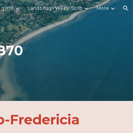
i glimt
Landbrug i Vejlby-Strib
More
ion
870
-Fredericia