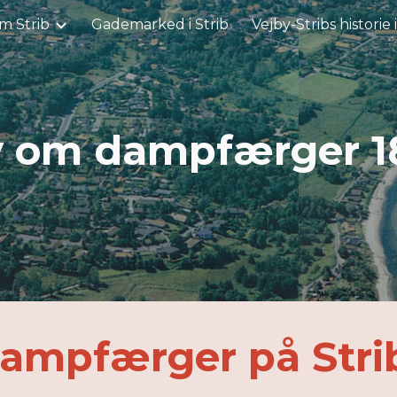
m Strib
Gademarked i Strib
Vejby-Stribs historie 
ip to main content
Skip to navigat
v om dampfærger 1
Dampfærger på Strib