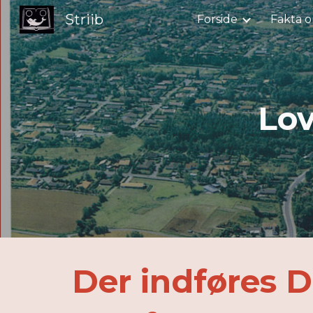
Striib
Forside
Fakta o
Sk
Lo
Der indføres 