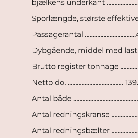
bjælkens underkant ..................
Sporlængde, største effektive 
Passagerantal ..............................
Dybgående, middel med last ...
Brutto register tonnage ............
Netto do. .................................... 1
Antal både ......................................
Antal redningskranse .................
Antal redningsbælter ................