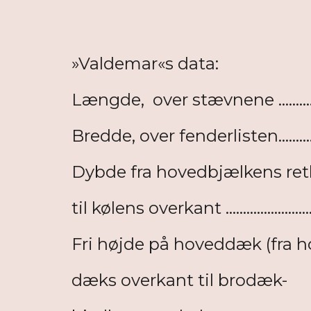
»Valdemar«s data:
Længde, over stævnene ..........
Bredde, over fenderlisten...........
Dybde fra hovedbjælkens retl
til kølens overkant ......................
Fri højde på hoveddæk (fra h
dæks overkant til brodæk-