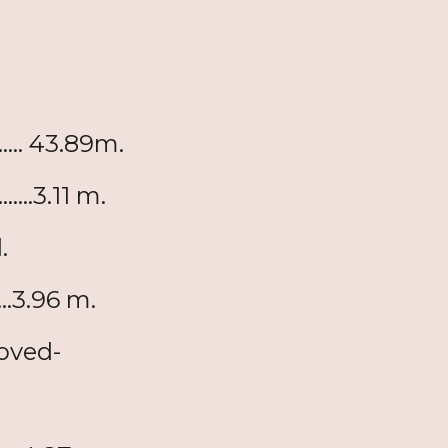
.... 43.89m.
.....3.11 m.
.
.....3.96 m.
oved-