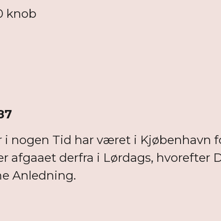
...10 knob
87
 nogen Tid har været i Kjøbenhavn fo
 er afgaaet derfra i Lørdags, hvoreft
me Anledning.