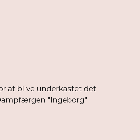
r at blive underkastet det
er Dampfærgen "Ingeborg"