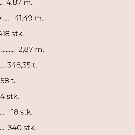
.... 4.87 m.
.... 41.49 m.
...418 stk.
...... 2,87 m.
... 348,35 t.
39.58 t.
....4 stk.
.... 18 stk.
.... 340 stk.