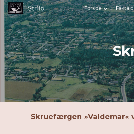
Striib
Forside
Fakta o
Sk
Sk
Skruefærgen »Valdemar« ve