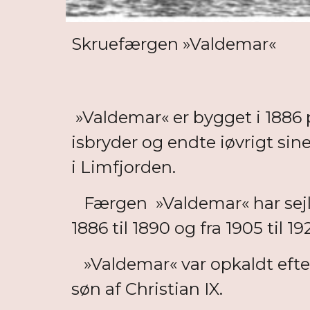
Skruefærgen »Valdemar«
»Valdemar« er bygget i 1886 
isbryder og endte iøvrigt sine
i Limfjorden.
Færgen »Valdemar« har sejlet 
1886 til 1890 og fra 1905 til 19
»Valdemar« var opkaldt efter 
søn af Christian IX.