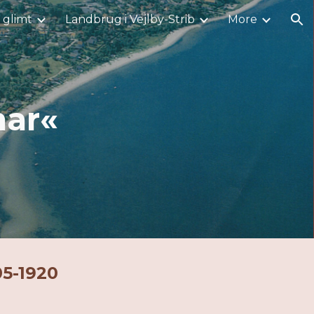
i glimt
Landbrug i Vejlby-Strib
More
ion
ar«
05-1920