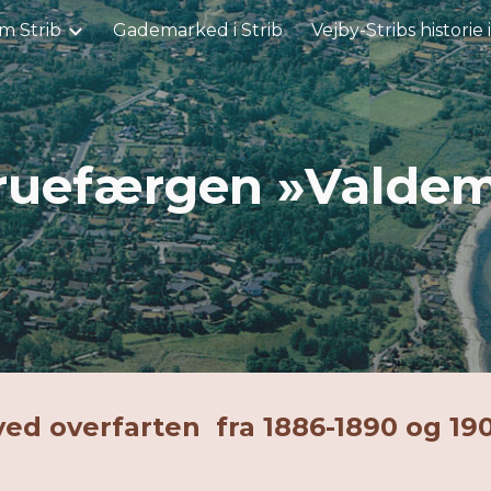
m Strib
Gademarked i Strib
Vejby-Stribs historie 
ip to main content
Skip to navigat
ruefærgen »Valdem
d overfarten fra 1886-1890 og 19