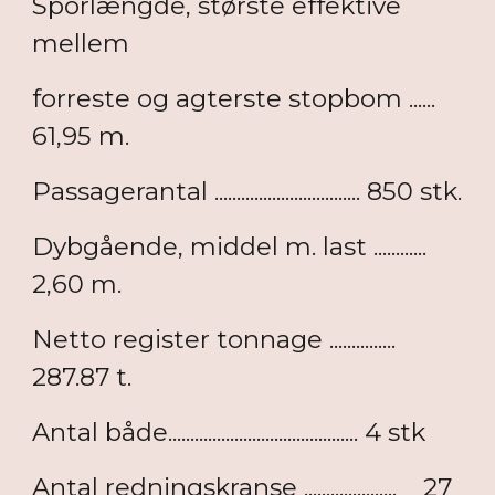
Sporlængde, største effektive
mellem
forreste og agterste stopbom ......
61,95 m.
Passagerantal ................................. 850 stk.
Dybgående, middel m. last ............
2,60 m.
Netto register tonnage ...............
287.87 t.
Antal både........................................... 4 stk
Antal redningskranse ..................... 27