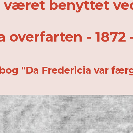
 været benyttet ve
a overfarten - 1872 
 bog "Da Fredericia var fær