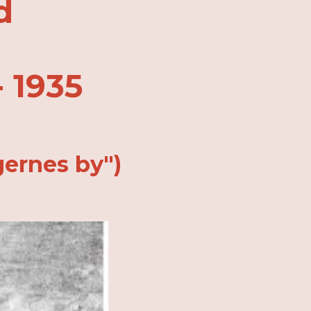
d
- 1935
gernes by")