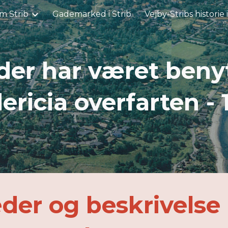
m Strib
Gademarked i Strib
Vejby-Stribs historie 
ip to main content
Skip to navigat
der har været benyt
ericia overfarten -
eder og beskrivelse 