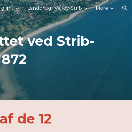
i glimt
Landbrug i Vejlby-Strib
More
ion
tet ved Strib-
 1872
af de 12