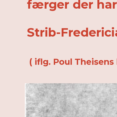
færger der har
Strib-Frederici
( iflg. Poul Theisens