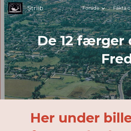
Striib
Forside
Fakta o
Sk
De 12 færger 
Fred
Her under bill