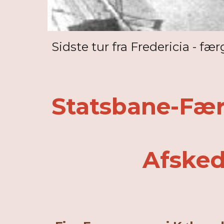
Sidste tur fra Fredericia - fær
Statsbane-Fæ
Afsked me
Færgefartens 