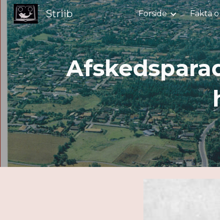
Striib
Forside
Fakta o
Sk
Afskedsparade