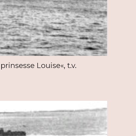
prinsesse Louise«, t.v.