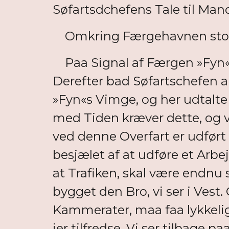
Søfartsdchefens Tale til Man
Omkring Færgehavnen stod c
Paa Signal af Færgen »Fyn«
Derefter bad Søfartschefen al
»Fyn«s Vimge, og her udtal
med Tiden kræver dette, og vi
ved denne Overfart er udført
besjælet af at udføre et Arbe
at Trafiken, skal være endnu 
bygget den Bro, vi ser i Vest. 
Kammerater, maa faa lykkelig H
jer tilfredse. Vi ser tilbage p