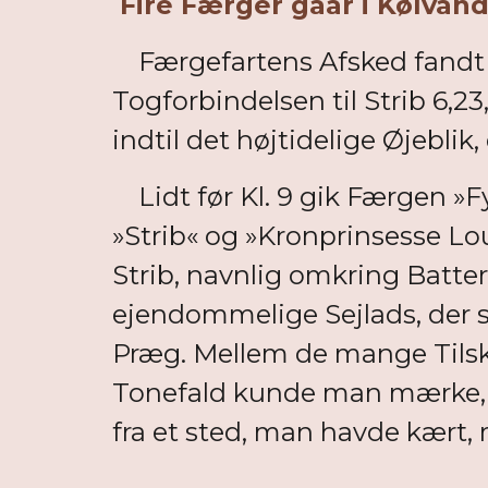
Fire Færger gaar i Kølvand
Færgefartens Afsked fandt S
Togforbindelsen til Strib 6,23
indtil det højtidelige Øjeblik
Lidt før Kl. 9 gik Færgen »Fy
»Strib« og »Kronprinsesse Lo
Strib, navnlig omkring Batter
ejendommelige Sejlads, der sa
Præg. Mellem de mange Tilsku
Tonefald kunde man mærke, a
fra et sted, man havde kært