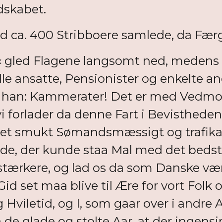
dskabet.
a. 400 Stribboere samlede, da Færg
 gled Flagene langsomt ned, medens 
le ansatte, Pensionister og enkelte a
te han: Kammerater! Det er med Vedmo
 forlader da denne Fart i Bevistheden o
 et smukt Sømandsmæssigt og trafikalt 
jde, der kunde staa Mal med det bedste
stærkere, og lad os da som Danske vær
Gid set maa blive til Ære for vort Folk 
viletid, og I, som gaar over i andre A
aa de glade og stolte Aar, at der ingens