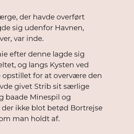
rge, der havde overført
 lagde sig udenfor Havnen,
er, var inde.
nie efter denne lagde sig
ltet, og langs Kysten ved
opstillet for at overvære den
de givet Strib sit særlige
og baade Minespil og
er ikke blot betød Bortrejse
om man holdt af.