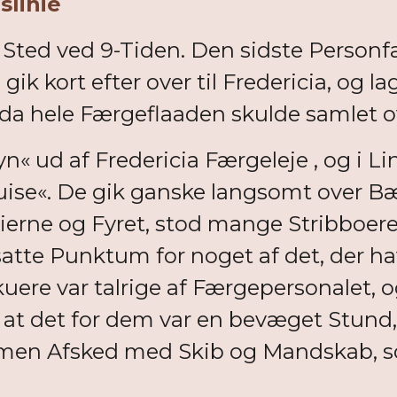
slinie
ted ved 9-Tiden. Den sidste Personfæ
, gik kort efter over til Fredericia, og
, da hele Færgeflaaden skulde samlet ov
n« ud af Fredericia Færgeleje , og i Li
uise«. De gik ganske langsomt over Bæ
ierne og Fyret, stod mange Stribboere 
tte Punktum for noget af det, der hav
ere var talrige af Færgepersonalet, 
t det for dem var en bevæget Stund, d
, men Afsked med Skib og Mandskab, s