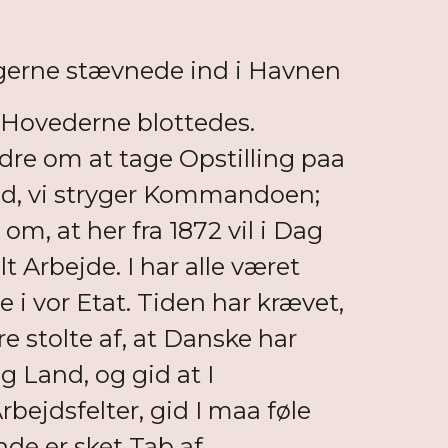
erne stævnede ind i Havnen
Hovederne blottedes.
ndre om at tage Opstilling paa
d, vi stryger Kommandoen;
m, at her fra 1872 vil i Dag
Arbejde. I har alle været
 i vor Etat. Tiden har krævet,
e stolte af, at Danske har
og Land, og gid at I
rbejdsfelter, gid I maa føle
inde er sket Tab af