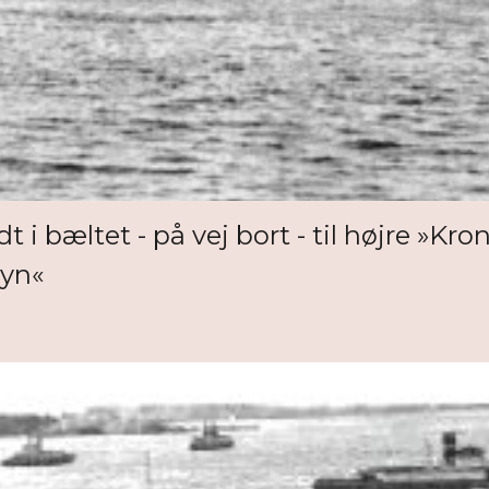
i bæltet - på vej bort - til højre »Kron
Fyn«