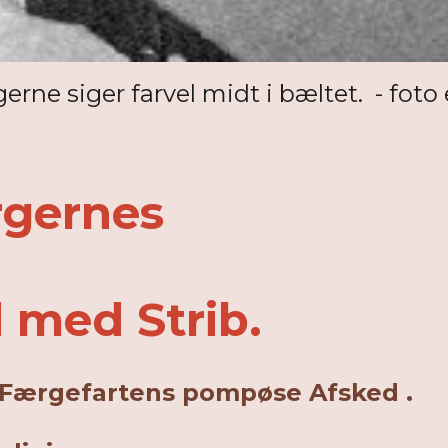
gerne siger farvel midt i bæltet. - foto e
rgernes
d Strib.
pompøse Afsked .