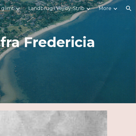
i glimt
Landbrug i Vejlby-Strib
More
ion
fra Fredericia
5