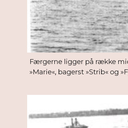
Færgerne ligger på række midt 
»Marie«, bagerst »Strib« og »