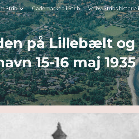
m Strib
Gademarked i Strib
Vejby-Stribs historie 
ip to main content
Skip to navigat
n på Lillebælt og 
havn 15-16 maj 193