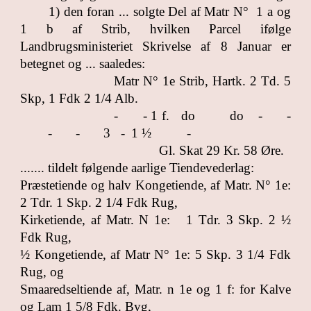
1) den foran ... solgte Del af Matr N° 1 a og
1 b af Strib, hvilken Parcel ifølge
Landbrugsministeriet Skrivelse af 8 Januar er
betegnet og ... saaledes:
Matr N° 1e Strib, Hartk. 2 Td. 5
Skp, 1 Fdk 2 1/4 Alb.
-
- 1 f. do
do
-
-
-
-
3 -
1 ½
-
Gl. Skat 29 Kr. 58 Øre.
....... tildelt følgende aarlige Tiendevederlag:
Præstetiende og halv Kongetiende, af Matr. N° 1e:
2 Tdr. 1 Skp. 2 1/4 Fdk Rug,
Kirketiende, af Matr. N 1e: 1 Tdr. 3 Skp. 2 ½
Fdk Rug,
½ Kongetiende, af Matr N° 1e: 5 Skp. 3 1/4 Fdk
Rug, og
Smaaredseltiende af, Matr. n 1e og 1 f: for Kalve
og Lam 1 5/8 Fdk. Byg,