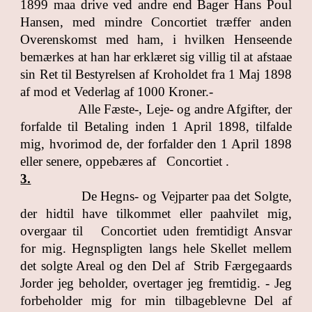
1899 maa drive ved andre end Bager Hans Poul
Hansen, med mindre Concortiet træffer anden
Overenskomst med ham, i hvilken Henseende
bemærkes at han har erklæret sig villig til at afstaae
sin Ret til Bestyrelsen af Kroholdet fra 1 Maj 1898
af mod et Vederlag af 1000 Kroner.-
Alle Fæste-, Leje- og andre Afgifter, der
forfalde til Betaling inden 1 April 1898, tilfalde
mig, hvorimod de, der forfalder den 1 April 1898
eller senere, oppebæres af Concortiet .
3.
De Hegns- og Vejparter paa det Solgte,
der hidtil have tilkommet eller paahvilet mig,
overgaar til Concortiet uden fremtidigt Ansvar
for mig. Hegnspligten langs hele Skellet mellem
det solgte Areal og den Del af Strib Færgegaards
Jorder jeg beholder, overtager jeg fremtidig. - Jeg
forbeholder mig for min tilbageblevne Del af