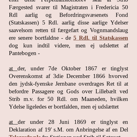
Færgested svarer til Magistraten i Fredericia 50
Rdl aarlig og Befordringsvæsenets Fond
(Statskassen) 5 Rdl. aarlig disse aarlige Ydelser
saavelsom retten til færgefart og Vognmandslaug
ere senere bortfaldne - de
5 Rdl. til Statskassen
dog kun indtil videre, men ej udslettet af
Pantebogen -
at
der, under 7de Oktober 1867 er tinglyst
Overenskomst af 3die December 1866 hvorved
den jydsk-fyenske Jernbane overdrages Ret til at
befordre Passagere og Gods over Lillebælt ved
Strib m.v. for 50 Rdl. om Maaneden, hvilken
Ydelse ligeledes er bortfalden, men ej udslættet
at
der under 28 Juni 1869 er tinglyst en
Deklaration af 19' s.M. om Anbringelse af en Del