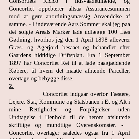
Consortiets Ricico i Ildsvaadetilfælde, og
Concortiet oppebærer altsaa Assurancesummen
mod at gøre anordningsmæssig Anvendelse af
samme. - I indeværende Aars Sommer skal jeg paa
det solgte Areals Marker lade udlægge 100 Læs
Gødning, hvorhos jeg den 1 April 1898 afleverer
Græs- og Agerjord besaaet og behandlet efter
Gaardens hidtidige Driftsplan. Fra 1 September
1897 har Concortiet Ret til at lade paagjældende
Købere, til hvem det maatte afhænde Parceller,
overtage og bebygge disse.
2.
Concortiet indgaar overfor Fæstere,
Lejere, Stat, Kommune og Statsbanen i Et og Alt i
mine Rettigheder og Forpligtelser uden
Undtagelse i Henhold til de herom afsluttede
skriftlige og mundtlige Overenskomster. -
Concortiet overtager saaledes ogsaa fra 1 April