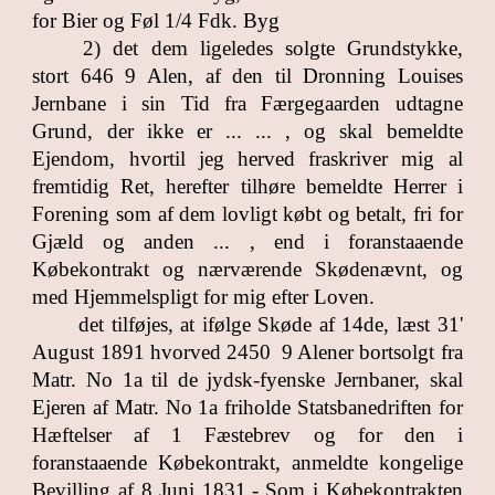
for Bier og Føl 1/4 Fdk. Byg
2) det dem ligeledes solgte Grundstykke,
stort 646 9 Alen, af den til Dronning Louises
Jernbane i sin Tid fra Færgegaarden udtagne
Grund, der ikke er ... ... , og skal bemeldte
Ejendom, hvortil jeg herved fraskriver mig al
fremtidig Ret, herefter tilhøre bemeldte Herrer i
Forening som af dem lovligt købt og betalt, fri for
Gjæld og anden ... , end i foranstaaende
Købekontrakt og nærværende Skødenævnt, og
med Hjemmelspligt for mig efter Loven.
det tilføjes, at ifølge Skøde af 14de, læst 31'
August 1891 hvorved 2450 9 Alener bortsolgt fra
Matr. No 1a til de jydsk-fyenske Jernbaner, skal
Ejeren af Matr. No 1a friholde Statsbanedriften for
Hæftelser af 1 Fæstebrev og for den i
foranstaaende Købekontrakt, anmeldte kongelige
Bevilling af 8 Juni 1831.- Som i Købekontrakten