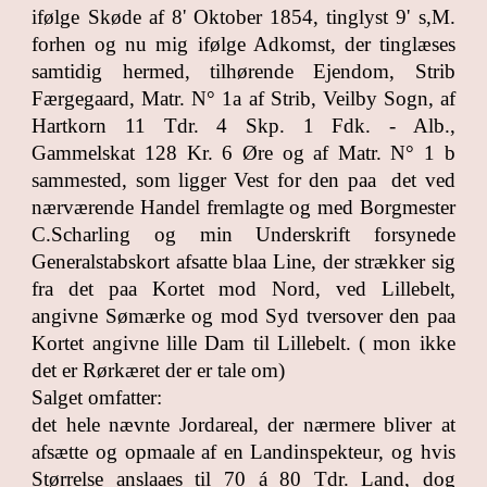
ifølge Skøde af 8' Oktober 1854, tinglyst 9' s,M.
forhen og nu mig ifølge Adkomst, der tinglæses
samtidig hermed, tilhørende Ejendom, Strib
Færgegaard, Matr. N° 1a af Strib, Veilby Sogn, af
Hartkorn 11 Tdr. 4 Skp. 1 Fdk. - Alb.,
Gammelskat 128 Kr. 6 Øre og af Matr. N° 1 b
sammested, som ligger Vest for den paa det ved
nærværende Handel fremlagte og med Borgmester
C.Scharling og min Underskrift forsynede
Generalstabskort afsatte blaa Line, der strækker sig
fra det paa Kortet mod Nord, ved Lillebelt,
angivne Sømærke og mod Syd tversover den paa
Kortet angivne lille Dam til Lillebelt. ( mon ikke
det er Rørkæret der er tale om)
Salget omfatter:
det hele nævnte Jordareal, der nærmere bliver at
afsætte og opmaale af en Landinspekteur, og hvis
Størrelse anslaaes til 70 á 80 Tdr. Land, dog