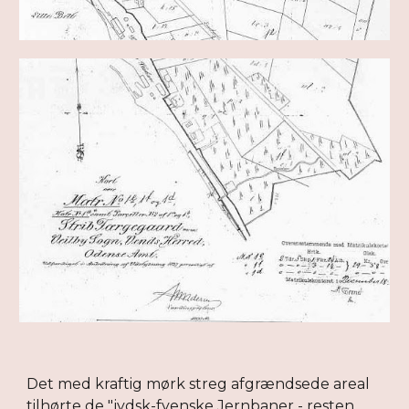
Det med kraftig mørk streg afgrændsede areal
tilhørte de "jydsk-fyenske Jernbaner - resten