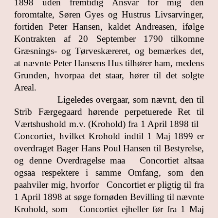
1898 uden fremtidig Ansvar for mig den
foromtalte, Søren Gyes og Hustrus Livsarvinger,
fortiden Peter Hansen, kaldet Andreasen, ifølge
Kontrakten af 20 September 1790 tilkomne
Græsnings- og Tørveskæreret, og bemærkes det,
at nævnte Peter Hansens Hus tilhører ham, medens
Grunden, hvorpaa det staar, hører til det solgte
Areal.
Ligeledes overgaar, som nævnt, den til
Strib Færgegaard hørende perpetuerede Ret til
Værtshushold m.v. (Krohold) fra 1 April 1898 til
Concortiet, hvilket Krohold indtil 1 Maj 1899 er
overdraget Bager Hans Poul Hansen til Bestyrelse,
og denne Overdragelse maa Concortiet altsaa
ogsaa respektere i samme Omfang, som den
paahviler mig, hvorfor Concortiet er pligtig til fra
1 April 1898 at søge fornøden Bevilling til nævnte
Krohold, som Concortiet ejheller før fra 1 Maj