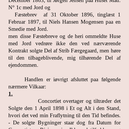
December 1863, til Jørgen Jensen paa Huset Matr.
N° 1c med Jord og
Fæstebrev af 31 Oktober 1896, tinglæst 1
Februar 1897, til Niels Hansen Mogensen paa en
Smedie med Jord.
men disse Fæstebreve og de heri ommeldte Huse
med Jord vedrøre ikke den ved nærværende
Kontrakt solgte Del af Strib Færgegaard, men høre
til den tilbageblivende, mig tilhørende Del af
ejendommen.
Handlen er iøvrigt afsluttet paa følgende
nærmere Vilkaar:
1.
Concortiet overtager og tiltræder det
Solgte den 1 April 1898 i Et og Alt i den Stand,
hvori det ved min Fraflytning til den Tid befindes.
- De solgte Bygninger staar dog fra Datum for