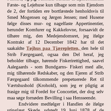
Fæste- og Lejehuse kun tilbage som min Ejendom
de 2, der fortiden ere bortfæstede henholdsvis til
Smed Mogensen og Jørgen Jensen; med Husene
følge disses mur- og nagelfaste Appertinentier,
herunder Komfurer og Kakkelovne, forsaavidt de
tilhøre mig, den Medejendomsret, jeg ifølge
Kontrakt af 12 December 1842 har til det
saakaldte
Tøjhus paa Tjærepletten,
den hele til
Strib Færgegaard, ogsaa den Del heraf, jeg
beholder tilbage, hørende Fiskerirettighed, saavel
Aalegaards - som Bundgarns- Fiskeri med alle,
mig tilhørende Redskaber, og den Ejeren af Strib
Færgegaard tilkommende prepetuerede Ret til
Værtshushold (Krohold), som jeg er pligtig at
frasige mig til Fordel for Concortiet, der dog selv
maa søge fornøden Bevilling i saa Hensseende.
Endvidere medfølger i Handlen de ifølge
utinglæst Skøde, udstedt 19 Juni 1878 af de