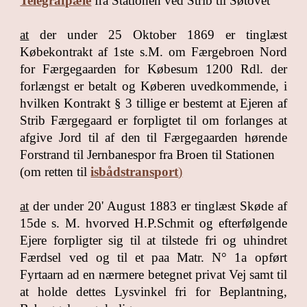
Telegrafpæle
fra Stationen ved Strib til Søtovet
at
der under 25 Oktober 1869 er tinglæst
Købekontrakt af 1ste s.M. om Færgebroen Nord
for Færgegaarden for Købesum 1200 Rdl. der
forlængst er betalt og Køberen uvedkommende, i
hvilken Kontrakt § 3 tillige er bestemt at Ejeren af
Strib Færgegaard er forpligtet til om forlanges at
afgive Jord til af den til Færgegaarden hørende
Forstrand til Jernbanespor fra Broen til Stationen
(om retten til
isbådstransport
)
at
der under 20' August 1883 er tinglæst Skøde af
15de s. M. hvorved H.P.Schmit og efterfølgende
Ejere forpligter sig til at tilstede fri og uhindret
Færdsel ved og til et paa Matr. N° 1a opført
Fyrtaarn ad en nærmere betegnet privat Vej samt til
at holde dettes Lysvinkel fri for Beplantning,