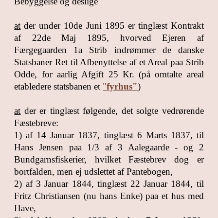
Bebyggelse og deslige
at
der under 10de Juni 1895 er tinglæst Kontrakt
af 22de Maj 1895, hvorved Ejeren af
Færgegaarden 1a Strib indrømmer de danske
Statsbaner Ret til Afbenyttelse af et Areal paa Strib
Odde, for aarlig Afgift 25 Kr. (på omtalte areal
etabledere statsbanen et
"
fyrhus"
)
at
der er tinglæst følgende, det solgte vedrørende
Fæstebreve:
1) af 14 Januar 1837, tinglæst 6 Marts 1837, til
Hans Jensen paa 1/3 af 3 Aalegaarde - og 2
Bundgarnsfiskerier, hvilket Fæstebrev dog er
bortfalden, men ej udslettet af Pantebogen,
2) af 3 Januar 1844, tinglæst 22 Januar 1844, til
Fritz Christiansen (nu hans Enke) paa et hus med
Have,