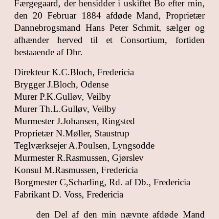
Færgegaard, der hensidder i uskiftet Bo efter min,
den 20 Februar 1884 afdøde Mand, Proprietær
Dannebrogsmand Hans Peter Schmit, sælger og
afhænder herved til et Consortium, fortiden
bestaaende af Dhr.
Direkteur K.C.Bloch, Fredericia
Brygger J.Bloch, Odense
Murer P.K.Gulløv, Veilby
Murer Th.L.Gulløv, Veilby
Murmester J.Johansen, Ringsted
Proprietær N.Møller, Staustrup
Teglværksejer A.Poulsen, Lyngsodde
Murmester R.Rasmussen, Gjørslev
Konsul M.Rasmussen, Fredericia
Borgmester C,Scharling, Rd. af Db., Fredericia
Fabrikant D. Voss, Fredericia
den Del af den min nævnte afdøde Mand