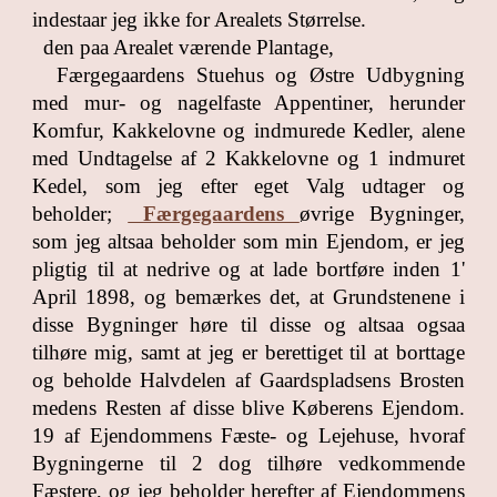
indestaar jeg ikke for Arealets Størrelse.
den paa Arealet værende Plantage,
Færgegaardens Stuehus og Østre Udbygning
med mur- og nagelfaste Appentiner, herunder
Komfur, Kakkelovne og indmurede Kedler, alene
med Undtagelse af 2 Kakkelovne og 1 indmuret
Kedel, som jeg efter eget Valg udtager og
beholder;
Færgegaardens
øvrige Bygninger,
som jeg altsaa beholder som min Ejendom, er jeg
pligtig til at nedrive og at lade bortføre inden 1'
April 1898, og bemærkes det, at Grundstenene i
disse Bygninger høre til disse og altsaa ogsaa
tilhøre mig, samt at jeg er berettiget til at borttage
og beholde Halvdelen af Gaardspladsens Brosten
medens Resten af disse blive Køberens Ejendom.
19 af Ejendommens Fæste- og Lejehuse, hvoraf
Bygningerne til 2 dog tilhøre vedkommende
Fæstere, og jeg beholder herefter af Ejendommens