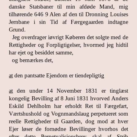
danske Statsbaner til min afdøde Mand, mig
tilhørende 646 9 Alen af den til Dronning Louises
Jernbane i sin Tid af Færgegaarden indtagne
Grund.
Jeg overdrager iøvrigt Køberen det solgte med de
Rettigheder og Forpligtigelser, hvormed jeg hidtil
har ejet og besiddet samme,
og bemærkes det,
at
den pantsatte Ejendom er tiendepligtig
at
den under 14 November 1831 er tinglæst
kongelig Bevilling af 8 Juni 1831 hvorved Anders
Eskild Dehlholm har erholdt Ret til Færgefart,
Værtshushold og Vognmandslaug perpetueret som
reelle Rettigheder til Gaarden, dog mod at hver
Ejer løser de fornødne Bevillinger hvorhos det
efter dette Perpetualisionsbrev skal af Strib