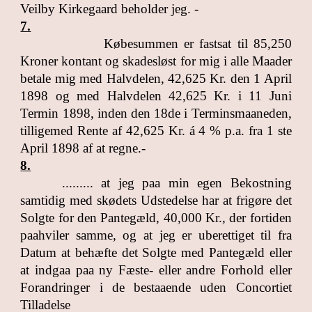
Veilby Kirkegaard beholder jeg. -
7.
Købesummen er fastsat til 85,250
Kroner kontant og skadesløst for mig i alle Maader
betale mig med Halvdelen, 42,625 Kr. den 1 April
1898 og med Halvdelen 42,625 Kr. i 11 Juni
Termin 1898, inden den 18de i Terminsmaaneden,
tilligemed Rente af 42,625 Kr. á 4 % p.a. fra 1 ste
April 1898 af at regne.-
8.
......... at jeg paa min egen Bekostning
samtidig med skødets Udstedelse har at frigøre det
Solgte for den Pantegæld, 40,000 Kr., der fortiden
paahviler samme, og at jeg er uberettiget til fra
Datum at behæfte det Solgte med Pantegæld eller
at indgaa paa ny Fæste- eller andre Forhold eller
Forandringer i de bestaaende uden Concortiet
Tilladelse