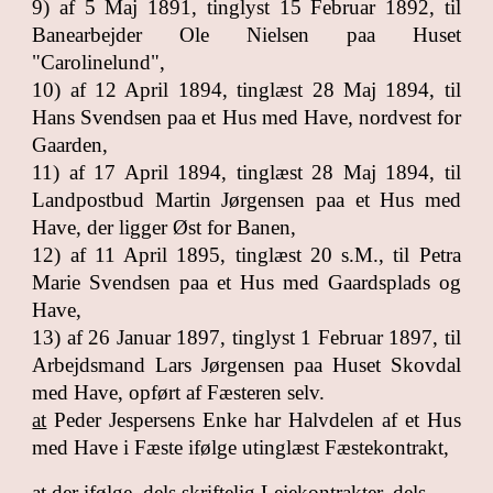
9) af 5 Maj 1891, tinglyst 15 Februar 1892, til
Banearbejder Ole Nielsen paa Huset
"Carolinelund",
10) af 12 April 1894, tinglæst 28 Maj 1894, til
Hans Svendsen paa et Hus med Have, nordvest for
Gaarden,
11) af 17 April 1894, tinglæst 28 Maj 1894, til
Landpostbud Martin Jørgensen paa et Hus med
Have, der ligger Øst for Banen,
12) af 11 April 1895, tinglæst 20 s.M., til Petra
Marie Svendsen paa et Hus med Gaardsplads og
Have,
13) af 26 Januar 1897, tinglyst 1 Februar 1897, til
Arbejdsmand Lars Jørgensen paa Huset Skovdal
med Have, opført af Fæsteren selv.
at
Peder Jespersens Enke har Halvdelen af et Hus
med Have i Fæste ifølge utinglæst Fæstekontrakt,
at
der ifølge, dels skriftelig Lejekontrakter, dels