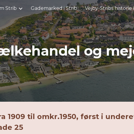
m Strib
Gademarked i Strib
Vejby-Stribs historie 
ip to main content
Skip to navigat
lkehandel og mej
fra 1909 til omkr.1950, først i undere
gade 25