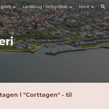
i glimt
Landbrug i Vejlby-Strib
More
ion
eri
tagen l "Corttagen" - til