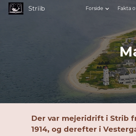
Striib
Forside
Fakta o
Sk
Mæ
Der var mejeridrift i Strib 
1914, og derefter i Vester