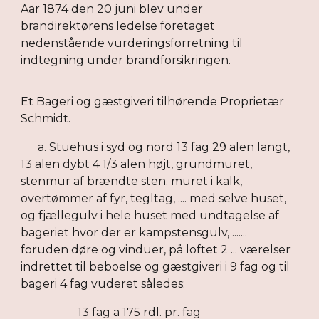
Aar 1874 den 20 juni blev under
brandirektørens ledelse foretaget
nedenstående vurderingsforretning til
indtegning under brandforsikringen.
Et Bageri og gæstgiveri tilhørende Proprietær
Schmidt.
a. Stuehus i syd og nord 13 fag 29 alen langt,
13 alen dybt 4 1/3 alen højt, grundmuret,
stenmur af brændte sten. muret i kalk,
overtømmer af fyr, tegltag, .... med selve huset,
og fjællegulv i hele huset med undtagelse af
bageriet hvor der er kampstensgulv, .......
foruden døre og vinduer, på loftet 2 ... værelser
indrettet til beboelse og gæstgiveri i 9 fag og til
bageri 4 fag vuderet således:
13 fag a 175 rdl. pr. fag