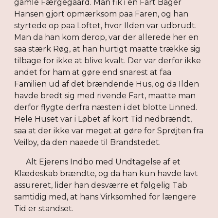
gamle Færgegaard. Man fik i en Fart Bager
Hansen gjort opmærksom paa Faren, og han
styrtede op paa Loftet, hvor Ilden var udbrudt.
Man da han kom derop, var der allerede her en
saa stærk Røg, at han hurtigt maatte trække sig
tilbage for ikke at blive kvalt. Der var derfor ikke
andet for ham at gøre end snarest at faa
Familien ud af det brændende Hus, og da Ilden
havde bredt sig med rivende Fart, maatte man
derfor flygte derfra næsten i det blotte Linned.
Hele Huset var i Løbet af kort Tid nedbrændt,
saa at der ikke var meget at gøre for Sprøjten fra
Veilby, da den naaede til Brandstedet.
Alt Ejerens Indbo med Undtagelse af et
Klædeskab brændte, og da han kun havde lavt
assureret, lider han desværre et følgelig Tab
samtidig med, at hans Virksomhed for længere
Tid er standset.