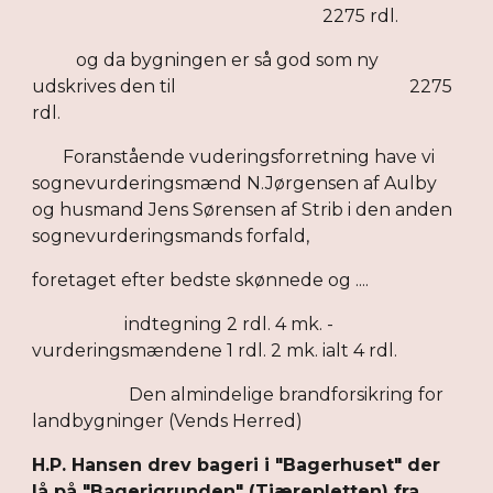
2275 rdl.
og da bygningen er så god som ny
udskrives den til 2275
rdl.
Foranstående vuderingsforretning have vi
sognevurderingsmænd N.Jørgensen af Aulby
og husmand Jens Sørensen af Strib i den anden
sognevurderingsmands forfald,
foretaget efter bedste skønnede og ....
indtegning 2 rdl. 4 mk. -
vurderingsmændene 1 rdl. 2 mk. ialt 4 rdl.
Den almindelige brandforsikring for
landbygninger (Vends Herred)
H.P. Hansen drev bageri i "Bagerhuset" der
lå på "Bagerigrunden" (Tjærepletten) fra