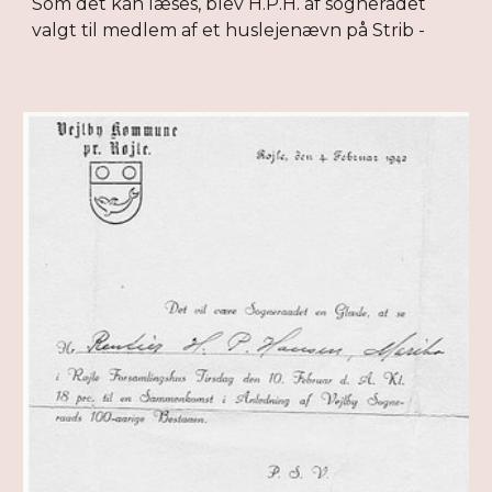
Som det kan læses, blev H.P.H. af sognerådet
valgt til medlem af et huslejenævn på Strib -