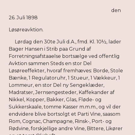
den
26. Juli 1898
Løsøreavktion.
Lørdag den 30te Juli d.A., fmd. Kl. 10½, lader
Bager Hansen i Strib paa Grund af
Forretningsafstaaelse bortsælge ved offentlig
Avktion sammen Steds en stor Del
Løsøreeffekter, hvoraf fremhæves: Borde, Stole
Bænke, 1 Regulatoruhr, 1 Stueur, 1 Vækkeur, 1
Lommeur, en stor Del ny Sengeklæder,
Madratser, Jernsengesteder, Kaffekander af
Nikkel, Kopper, Bakker, Glas, Fløde- og
Sukkerskaale, tomme Kasser m.m.m., og vil der
endvidere blive bortsolgt et Parti Vine, saasom
Rom, Cognac, Champagne, Rinsk-, Port- og
Rødvine, forskjellige andre Vine, Bittere, Likører