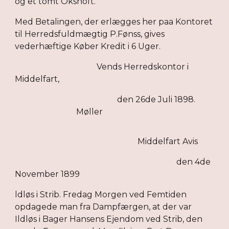
og et tomt Okshoft.
Med Betalingen, der erlægges her paa Kontoret
til Herredsfuldmægtig P.Fønss, gives
vederhæftige Køber Kredit i 6 Uger.
Vends Herredskontor i
Middelfart,
den 26de Juli 1898.
Møller
Middelfart Avis
den 4de
November 1899
ldløs i Strib. Fredag Morgen ved Femtiden
opdagede man fra Dampfærgen, at der var
Ildløs i Bager Hansens Ejendom ved Strib, den