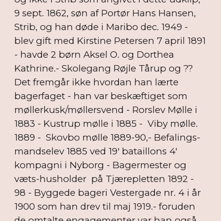
9 sept. 1862, søn af Portør Hans Hansen,
Strib, og han døde i Maribo dec. 1949 -
blev gift med Kirstine Petersen 7 april 1891
- havde 2 børn Aksel O. og Dorthea
Kathrine.- Skolegang Røjle Tårup og ??
Det fremgår ikke hvordan han lærte
bagerfaget - han var beskæftiget som
møllerkusk/møllersvend - Rorslev Mølle i
1883 - Kustrup mølle i 1885 - Viby mølle.
1889 - Skovbo mølle 1889-90,- Befalings-
mandselev 1885 ved 19' bataillons 4'
kompagni i Nyborg - Bagermester og
væts-husholder på Tjærepletten 1892 -
98 - Byggede bageri Vestergade nr. 4 i år
1900 som han drev til maj 1919.- foruden
de omtalte engagementer var han også