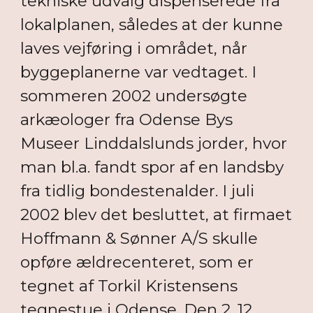
tekniske udvalg dispenserede fra
lokalplanen, således at der kunne
laves vejføring i området, når
byggeplanerne var vedtaget. I
sommeren 2002 undersøgte
arkæologer fra Odense Bys
Museer Linddalslunds jorder, hvor
man bl.a. fandt spor af en landsby
fra tidlig bondestenalder. I juli
2002 blev det besluttet, at firmaet
Hoffmann & Sønner A/S skulle
opføre ældrecenteret, som er
tegnet af Torkil Kristensens
tegnestue i Odense. Den 2. 12.