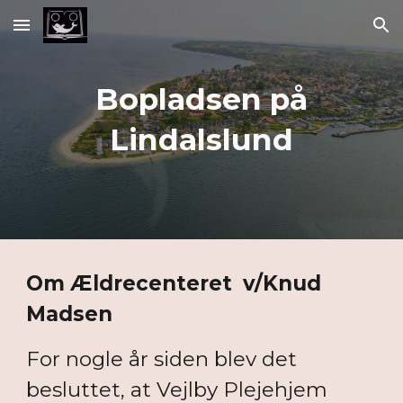
Skip to main content
Skip to navigation
Bopladsen på
Lindalslund
Om Ældrecenteret v/Knud
Madsen
For nogle år siden blev det
besluttet, at Vejlby Pl
ejehje
m