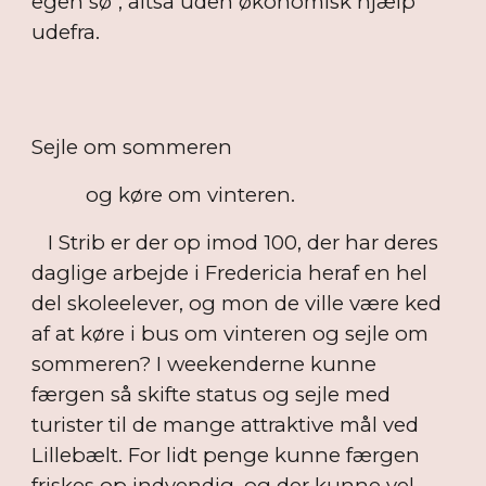
egen sø", altså uden økonomisk hjælp
udefra.
Sejle om sommeren
og køre om vinteren.
I Strib er der op imod 100, der har deres
daglige arbejde i Fredericia heraf en hel
del skoleelever, og mon de ville være ked
af at køre i bus om vinteren og sejle om
sommeren? I weekenderne kunne
færgen så skifte status og sejle med
turister til de mange attraktive mål ved
Lillebælt. For lidt penge kunne færgen
friskes op indvendig, og der kunne vel