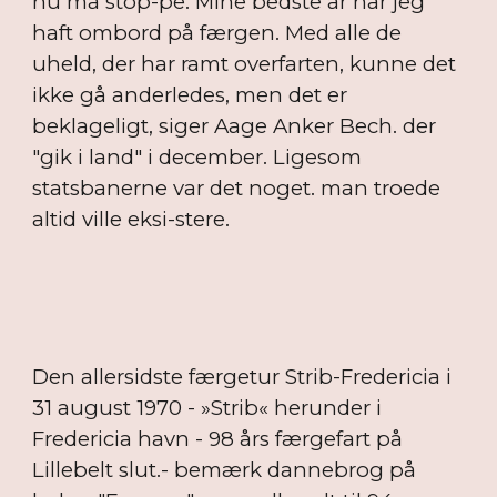
nu må stop-pe. Mine bedste år har jeg
haft ombord på færgen. Med alle de
uheld, der har ramt overfarten, kunne det
ikke gå anderledes, men det er
beklageligt, siger Aage Anker Bech. der
"gik i land" i december. Ligesom
statsbanerne var det noget. man troede
altid ville eksi-stere.
Den allersidste færgetur Strib-Fredericia i
31 august 1970 - »Strib« herunder i
Fredericia havn - 98 års færgefart på
Lillebelt slut.- bemærk dannebrog på