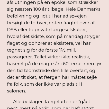
afslutningen på en epoke, som strækker
sig næsten 100 år tilbage. Hele Danmarks
befolkning og lidt til har ad søvejen
besøgt de to byer, enten fragtet over af
DSB eller to private færgeselskaber,
hvoraf det sidste, som på mandag stryger
flaget og ophører at eksistere, vel har
tegnet sig for de første 1½ mill.
passagerer. Tallet virker ikke realistik,
baseret på de magre år i 60´erne, men før
den tid blomstrede den lille overfart, og
det er tit sket, at færgen har måttet sejle
fra folk, som der ikke var plads til i
salonen.
Alle beklager, færgefarten er "gået
ned", mest på Strib, som har haft størst