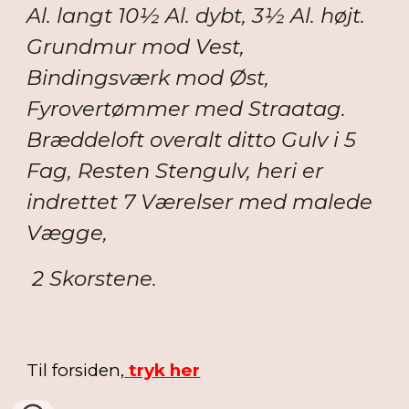
Al. langt 10½ Al. dybt, 3½ Al. højt.
Grundmur mod Vest,
Bindingsværk mod Øst,
Fyrovertømmer med Straatag.
Bræddeloft overalt ditto Gulv i 5
Fag, Resten Stengulv, heri er
indrettet 7 Værelser med malede
Vægge,
2 Skorstene.
Til forsiden,
tryk her