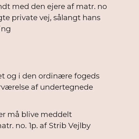
dt med den ejere af matr. no
gte private vej, sålangt hans
ing
et og i den ordinære fogeds
erværelse af undertegnede
der må blive meddelt
. no. 1p. af Strib Vejlby