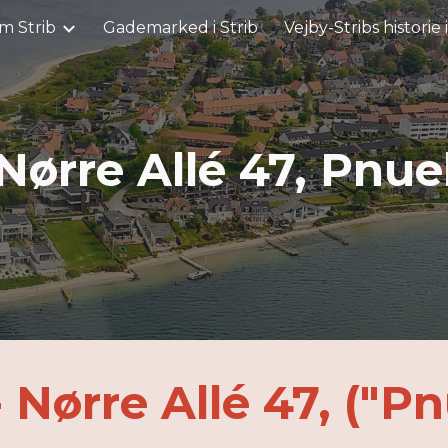
m Strib
Gademarked i Strib
Vejby-Stribs historie 
ip to main content
Skip to navigat
Nørre Allé 47, Pnue
ørre Allé 47, ("Pn