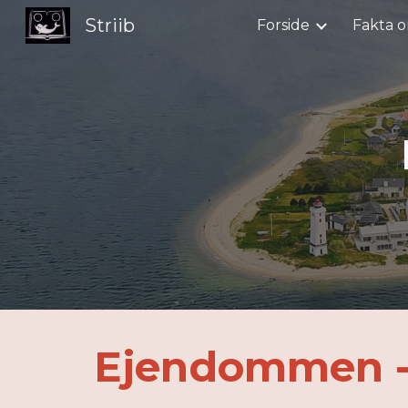
Striib
Forside
Fakta o
Sk
Ejendommen - N