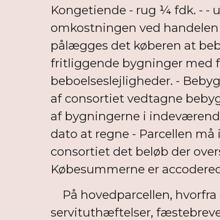
Kongetiende - rug ¼ fdk. - -
omkostningen ved handelen d
pålægges det køberen at beby
fritliggende bygninger med fa
beboelseslejligheder. - Beby
af consortiet vedtagne bebyg
af bygningerne i indeværende Å
dato at regne - Parcellen m
consortiet det beløb der overst
Købesummerne er accoderede ti
På hovedparcellen, hvorfra d
servituthæftelser, fæstebrev