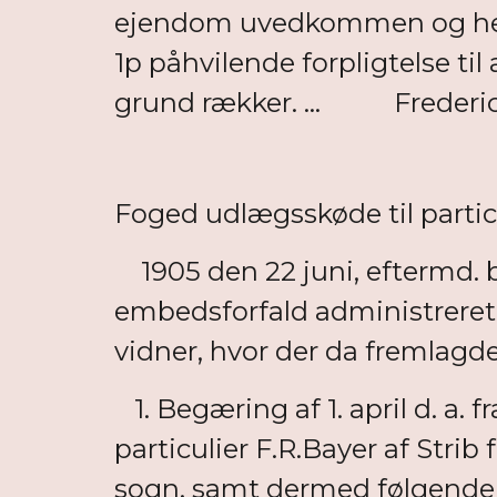
ejendom uvedkommen og herve
1p påhvilende forpligtelse til
grund rækker. ... Frederici
Foged udlægsskøde til particu
1905 den 22 juni, eftermd. b
embedsforfald administreret 
vidner, hvor der da fremlagde
1. Begæring af 1. april d. a.
particulier F.R.Bayer af Str
sogn, samt dermed følgende 