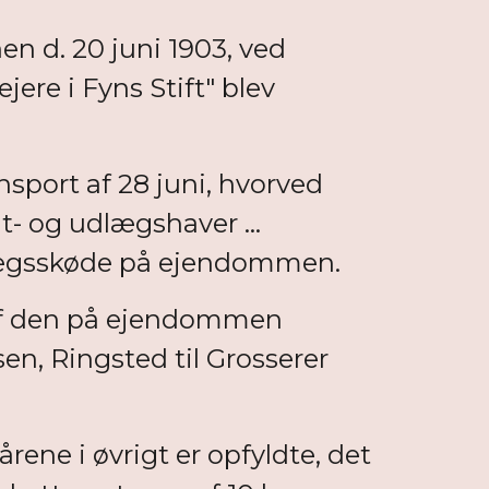
en d. 20 juni 1903, ved
ere i Fyns Stift" blev
sport af 28 juni, hvorved
t- og udlægshaver ...
 udlægsskøde på ejendommen.
e af den på ejendommen
en, Ringsted til Grosserer
ene i øvrigt er opfyldte, det