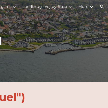
i glimt
Landbrug i Vejlby-Strib
More
ion
l
uel")