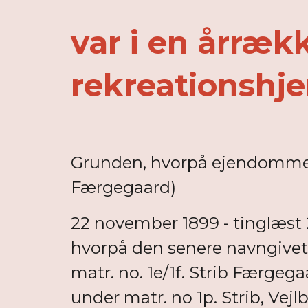
var i en årrækk
rekreationshj
Grunden, hvorpå ejendommen N
Færgegaard)
22 november 1899 - tinglæst
hvorpå den senere navngivet e
matr. no. 1e/1f. Strib Færgeg
under matr. no 1p. Strib, Vej