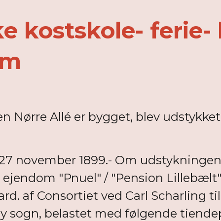
e kostskole- ferie- 
em
ørre Allé er bygget, blev udstykket fr
 27 november 1899.- Om udstykningen
jendom "Pnuel" / "Pension Lillebælt",
aard. af Consortiet ved Carl Scharling 
lby sogn, belastet med følgende tiende