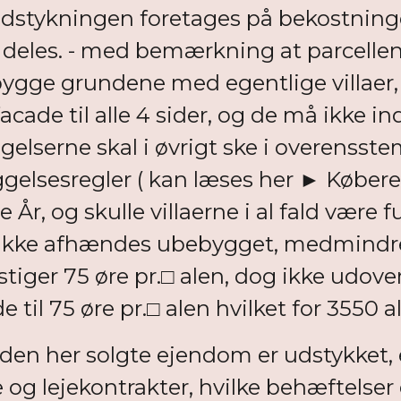
 udstykningen foretages på bekostning
eles. - med bemærkning at parcellen e
gge grundene med egentlige villaer, 
cade til alle 4 sider, og de må ikke 
ggelserne skal i øvrigt ske i overens
gelsesregler ( kan læses her ► Køber
r, og skulle villaerne i al fald være ful
å ikke afhændes ubebygget, medmindre
iger 75 øre pr.□ alen, dog ikke udover 1 k
l 75 øre pr.□ alen hvilket for 3550 al
en her solgte ejendom er udstykket, e
e og lejekontrakter, hvilke behæftelse