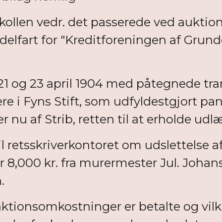
ollen vedr. det passerede ved auktion
elfart for "Kreditforeningen af Grundej
1 og 23 april 1904 med påtegnede tran
e i Fyns Stift, som udfyldestgjort pan
er nu af Strib, retten til at erholde
 til retsskriverkontoret om udslettels
r 8,000 kr. fra murermester Jul. Johans
.
ionsomkostninger er betalte og vilkår