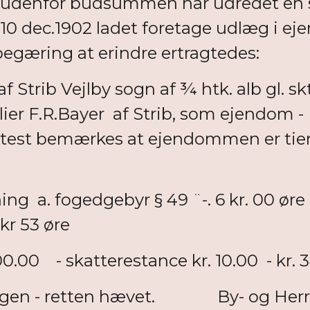
 udenfor budsummen har udredet en sk
10 dec.1902 ladet foretage udlæg i e
egæring at erindre ertragtedes:
trib Vejlby sogn af ¾ htk. alb gl. skt
ier F.R.Bayer af Strib, som ejendom - 
test bemærkes at ejendommen er tiend
 a. fogedgebyr § 49 ¨-. 6 kr. 00 øre - b
 kr 53 øre
.00 - skatterestance kr. 10.00 - kr. 34.
gen - retten hævet. By- og Herreds