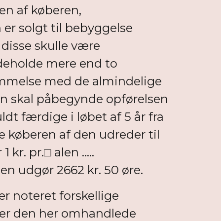
en af køberen,
r solgt til bebyggelse
disse skulle være
indeholde mere end to
stemmelse med de almindelige
en skal påbegynde opførelsen
dt færdige i løbet af 5 år fra
 køberen af den udreder til
r. pr.□ alen .....
en udgør 2662 kr. 50 øre.
r noteret forskellige
r er den her omhandlede