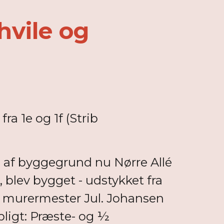
hvile og
a 1e og 1f (Strib
 af byggegrund nu Nørre Allé
 blev bygget - udstykket fra
til murermester Jul. Johansen
pligt: Præste- og ½