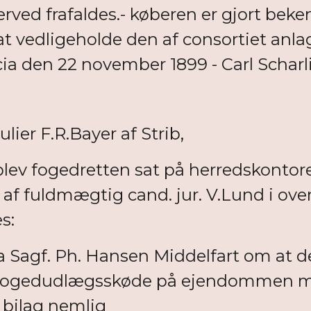
d frafaldes.- køberen er gjort beken
 at vedligeholde den af consortiet anla
a den 22 november 1899 - Carl Scharl
lier F.R.Bayer af Strib,
lev fogedretten sat på herredskontor
af fuldmægtig cand. jur. V.Lund i ov
s:
 fra Sagf. Ph. Hansen Middelfart om at 
ib fogedudlægsskøde på ejendommen matr
bilag nemlig