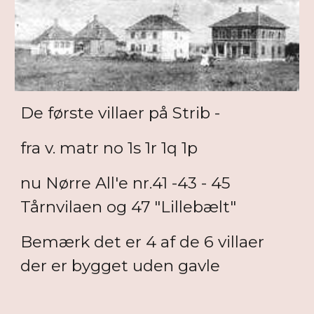
De første villaer på Strib -
fra v. matr no 1s 1r 1q 1p
nu Nørre All'e nr.41 -43 - 45
Tårnvilaen og 47 "Lillebælt"
Bemærk det er 4 af de 6 villaer
der er bygget uden gavle