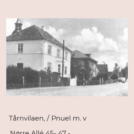
Tårnvilaen, / Pnuel m. v
.Nørre Allé 45- 47 - ...