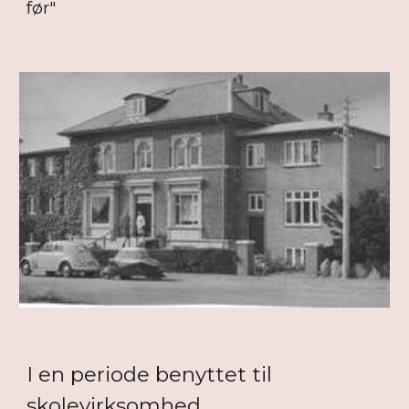
før"
I en periode benyttet til
skolevirksomhed