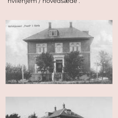
hvilehjem / hovedsæde .