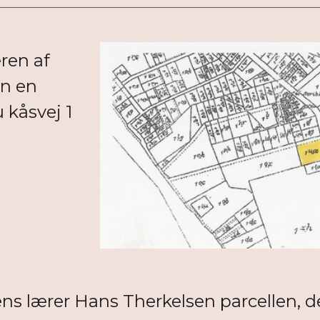
ren af
en en
 kåsvej 1
ns lærer Hans Therkelsen parcellen, d