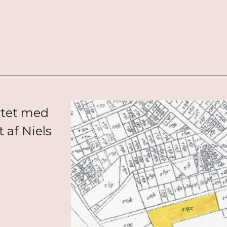
rtet med
t af Niels