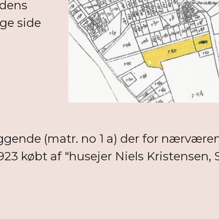
rdens
ige side
ggende (matr. no 1 a) der for nærværend
v i 1923 købt af "husejer Niels Kristensen, S