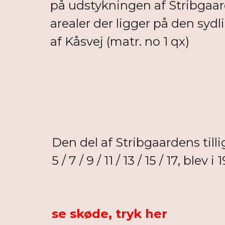
på udstykningen af Stribgaa
arealer der ligger på den sydl
af Kåsvej (matr. no 1 qx)
Den del af Stribgaardens tilli
5 / 7 / 9 / 11 / 13 / 15 / 17, ble
se skøde, tryk her