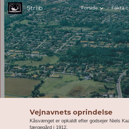
Striib
Forside
Fakta o
Sk
Vejnavnets oprindelse
Kåsvænget er opkaldt efter godsejer Niels Kaa
færgegård i 1912.