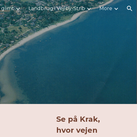
i glimt
Landbrug i Vejlby-Strib
More
ion
Se på Krak,
hvor vejen