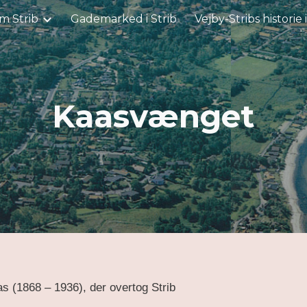
m Strib
Gademarked i Strib
Vejby-Stribs historie 
ip to main content
Skip to navigat
Kaasvænget
s (1868 – 1936), der overtog Strib