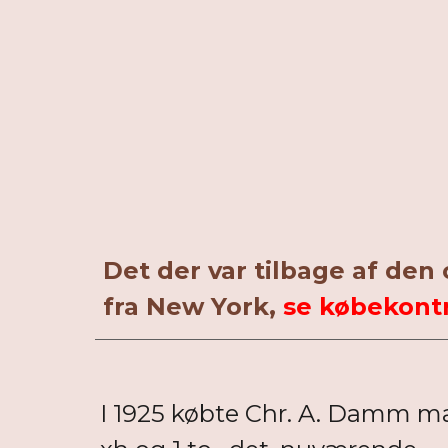
Det der var tilbage af den 
fra New York,
se købekontr
I 1925 købte Chr. A. Damm ma