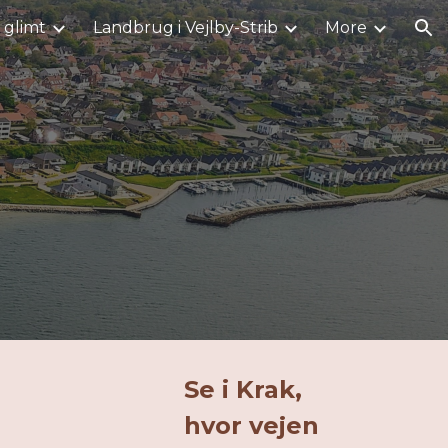
i glimt
Landbrug i Vejlby-Strib
More
ion
Se i Krak,
hvor vejen