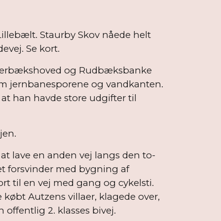
illebælt. Staurby Skov nåede helt
evej. Se kort.
a. Skærbækshoved og Rudbæksbanke
llem jernbanesporene og vandkanten.
 han havde store udgifter til
jen.
 at lave en anden vej langs den to-
et forsvinder med bygning af
t til en vej med gang og cykelsti.
købt Autzens villaer, klagede over,
offentlig 2. klasses bivej.