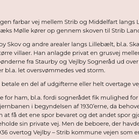
en farbar vej mellem Strib og Middelfart langs L
bæks Mølle kører op gennem skoven til Strib Land
rby Skov og andre arealer langs Lillebælt, bl.
tørre villaer. Han anlagde privat en grusvej me
derne fra Staurby og Vejlby Sogneråd ud over at
er bl.a. let oversvømmedes ved storm.
 betale en del af udgifterne eller helt overtage ve
e for ham, bl.a. fordi sognerådet fik mulighed for
 jernbanen i begyndelsen af 1930’erne, da behov
at få det ene spor bevaret og det andet spor gjor
olde sin private vej. Men de beboere, der havde 
1936 overtog Vejlby – Strib kommune vejen som en 