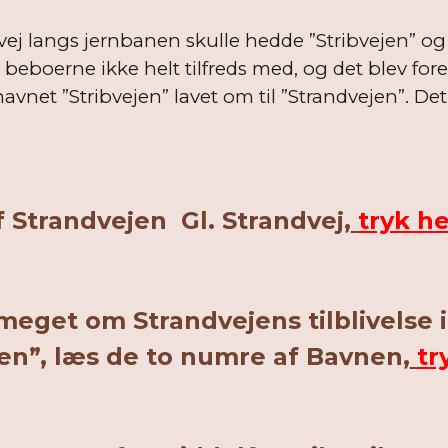
vej langs jernbanen skulle hedde ”Stribvejen” og
 beboerne ikke helt tilfreds med, og det blev fore
avnet ”Stribvejen” lavet om til ”Strandvejen”. 
 Strandvejen Gl. Strandvej,
tryk he
get om Strandvejens tilblivelse i 
jen”, læs de to numre af Bavnen,
tr