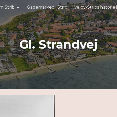
m Strib
Gademarked i Strib
Vejby-Stribs historie 
ip to main content
Skip to navigat
Gl. Strandvej