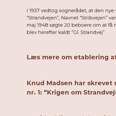
I 1937 vedtog sognerådet, at den nye 
“Strandvejen”, Navnet “Stribvejen” var
maj 1948 søgte 20 beboere om at få n
blev herefter kaldt ”Gl. Strandvej”
Læs mere om etablering af
Knud Madsen har skrevet me
nr. 1: “Krigen om Strandve