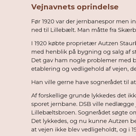
Vejnavnets oprindelse
Før 1920 var der jernbanespor men ing
ned til Lillebælt. Man måtte fra Skær
I 1920 købte proprietær Autzen Stau
med henblik på bygning og salg af s
Det gav ham nogle problemer med bøn
etablering og vedligehold af vejen, d
Han ville gerne have sognerådet til at
Af forskellige grunde lykkedes det ikk
sporet jernbane. DSB ville nedlægge
Lillebæltsbroen. Sognerådet søgte om 
Det lykkedes, og nu kunne Autzen beh
at vejen ikke blev vedligeholdt, og i 