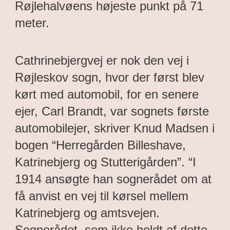
Røjlehalvøens højeste punkt på 71
meter.
Cathrinebjergvej er nok den vej i
Røjleskov sogn, hvor der først blev
kørt med automobil, for en senere
ejer, Carl Brandt, var sognets første
automobilejer, skriver Knud Madsen i
bogen “Herregården Billeshave,
Katrinebjerg og Stutterigården”. “I
1914 ansøgte han sognerådet om at
få anvist en vej til kørsel mellem
Katrinebjerg og amtsvejen.
Sognerådet, som ikke holdt af dette