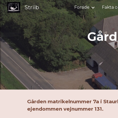
Striib
Forside
Fakta o
Sk
Gård
Gården matrikelnummer 7a i Staurby
ejendommen vejnummer 131.