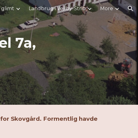
i glimt
Landbrug i Vejlby-Strib
More
ion
l 7a,
t for Skovgård. Formentlig havde