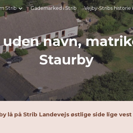
m Strib
Gademarked i Strib
Vejby-Stribs historie 
ip to main content
Skip to navigat
 uden navn, matrike
Staurby
 lå på Strib Landevejs østlige side lige ves