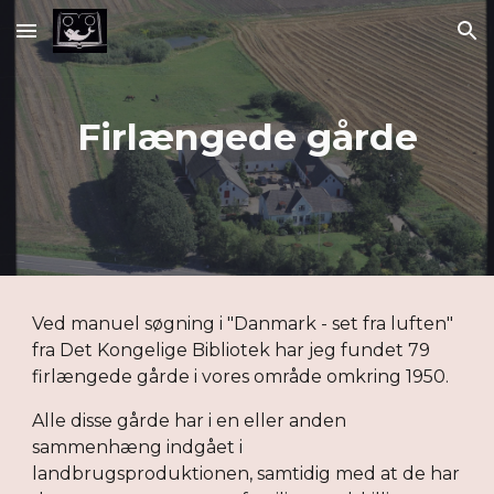
Skip to main content
Skip to navigation
Firlængede gårde
Ved manuel søgning i "Danmark - set fra luften"
fra Det Kongelige Bibliotek har jeg fundet 79
firlængede gårde i vores område omkring 1950.
Alle disse gårde har i en eller anden
sammenhæng indgået i
landbrugsproduktionen, samtidig med at de har