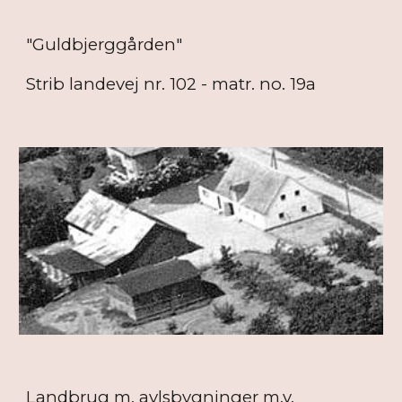
"Guldbjerggården"
Strib landevej nr. 102 - matr. no. 19a
Landbrug m. avlsbygninger m.v.