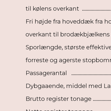
til kølens overkant ..................
Fri højde fra hoveddæk fra 
overkant til brodækbjælken
Sporlængde, største effekti
forreste og agerste stopbomme 
Passagerantal .............................
Dybgaaende, middel med Last .....
Brutto register tonage ................