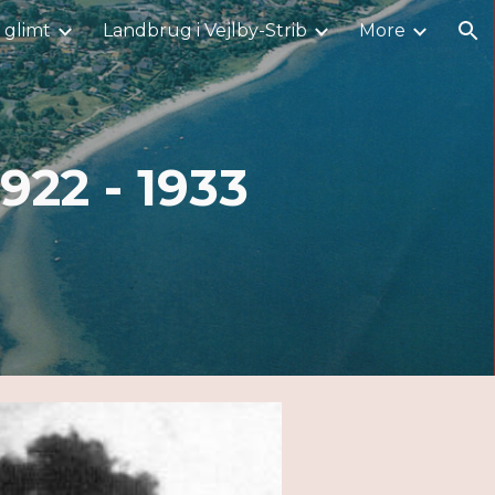
i glimt
Landbrug i Vejlby-Strib
More
ion
922 - 1933