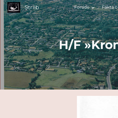
Striib
Forside
Fakta o
Sk
H/F »Kron