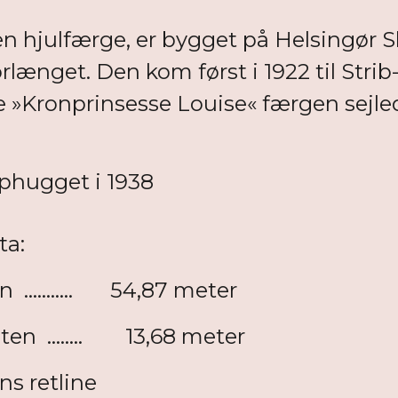
en hjulfærge, er bygget på Helsingør S
rlænget. Den kom først i 1922 til Strib
 »Kronprinsesse Louise« færgen sejlede
phugget i 1938
ta:
........... 54,87 meter
ten ........ 13,68 meter
s retline