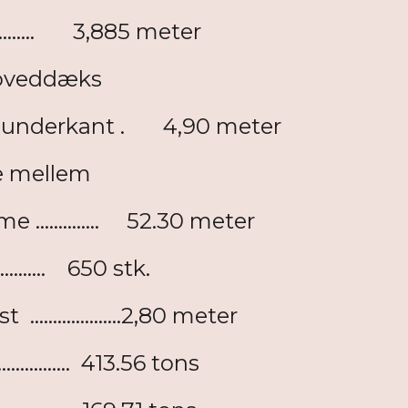
............. 3,885 meter
hoveddæks
s underkant . 4,90 meter
ve mellem
.............. 52.30 meter
............. 650 stk.
...............2,80 meter
.............. 413.56 tons