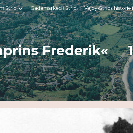
m Strib
Gademarked i Strib
Vejby-Stribs historie 
ip to main content
Skip to navigat
prins Frederik« 1