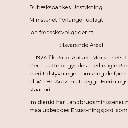
Rubæksbankes Udstykning.
Ministeriet Forlanger udlagt
og fredsskovpligtiget et
tilsvarende Areal
I 1924 fik Prop. Autzen Ministeriets 
Der maatte begyndes med nogle Parcel
med Udstykningen omkring de første f
tilbød Hr. Autzen at lægge Fredningss
staaende.
Imidlertid har Landbrugsministeriet n
maa udlægges Erstat-ningsjord, som 