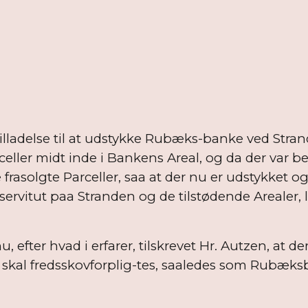
Tilladelse til at udstykke Rubæks-banke ved Stra
ler midt inde i Bankens Areal, og da der var beg
rasolgte Parceller, saa at der nu er udstykket o
ervitut paa Stranden og de tilstødende Arealer, 
u, efter hvad i erfarer, tilskrevet Hr. Autzen, a
skal fredsskovforplig-tes, saaledes som Rubæks