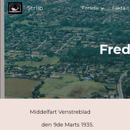
Striib
Forside
Fakta o
Sk
Fre
Middelfart Venstreblad
den 9de Marts 1935.