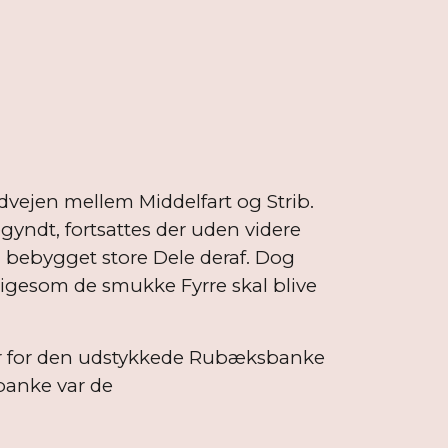
ndvejen mellem Middelfart og Strib.
yndt, fortsattes der uden videre
g bebygget store Dele deraf. Dog
ligesom de smukke Fyrre skal blive
t der for den udstykkede Rubæksbanke
banke var de