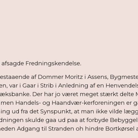
g afsagde Fredningskendelse.
staaende af Dommer Moritz i Assens, Bygmester
 var i Gaar i Strib i Anledning af en Henvendels
bæksbanke. Der har jo været meget stærkt delte 
; men Handels- og Haandvær-kerforeningen er ga
ng ud fra det Synspunkt, at man ikke vilde læg
redningen skulde gaa ud paa at forbyde Bebyggel
eden Adgang til Stranden oh hindre Bortkørsel a