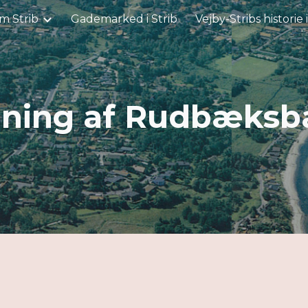
m Strib
Gademarked i Strib
Vejby-Stribs historie 
ip to main content
Skip to navigat
dning af Rudbæksb