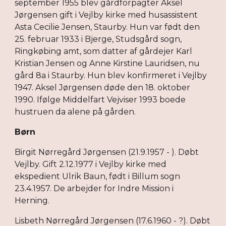
september 1955 blev gårdforpagter Aksel
Jørgensen gift i Vejlby kirke med husassistent
Asta Cecilie Jensen, Staurby. Hun var født den
25. februar 1933 i Bjerge, Studsgård sogn,
Ringkøbing amt, som datter af gårdejer Karl
Kristian Jensen og Anne Kirstine Lauridsen, nu
gård 8a i Staurby. Hun blev konfirmeret i Vejlby
1947. Aksel Jørgensen døde den 18. oktober
1990. Ifølge Middelfart Vejviser 1993 boede
hustruen da alene på gården.
Børn
Birgit Nørregård Jørgensen (21.9.1957 - ). Døbt
Vejlby. Gift 2.12.1977 i Vejlby kirke med
ekspedient Ulrik Baun, født i Billum sogn
23.4.1957. De arbejder for Indre Mission i
Herning.
Lisbeth Nørregård Jørgensen (17.6.1960 - ?). Døbt