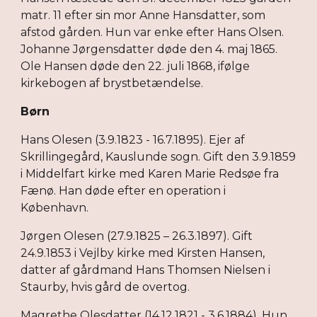
matr. 11 efter sin mor Anne Hansdatter, som
afstod gården. Hun var enke efter Hans Olsen.
Johanne Jørgensdatter døde den 4. maj 1865.
Ole Hansen døde den 22. juli 1868, ifølge
kirkebogen af brystbetændelse.
Børn
Hans Olesen (3.9.1823 - 16.7.1895). Ejer af
Skrillingegård, Kauslunde sogn. Gift den 3.9.1859
i Middelfart kirke med Karen Marie Redsøe fra
Fænø. Han døde efter en operation i
København.
Jørgen Olesen (27.9.1825 – 26.3.1897). Gift
24.9.1853 i Vejlby kirke med Kirsten Hansen,
datter af gårdmand Hans Thomsen Nielsen i
Staurby, hvis gård de overtog.
Magrethe Olesdatter (14.12.1821 - 3.6.1884). Hun