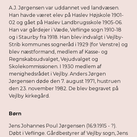
A.J. Jørgensen var uddannet ved landvæsen.
Han havde været elev på Haslev Højskole 1901-
02 og gået på Haslev Landbrugsskole 1905-06.
Han var gårdejer i Væde, Veflinge sogn 1910-18
og i Staurby fra 1918. Han blev indvalgt i Vejlby-
Strib kommunes sogneråd i 1929 (for Venstre) og
blev næstformand, medlem af Kasse- og
Regnskabsudvalget, Vejudvalget og
Skolekommissionen. I 1930 medlem af
menighedsrådet i Vejlby. Anders Jørgen
Jørgensen døde den 7. august 1971, hustruen
den 23. november 1982. De blev begravet på
Vejlby kirkegård.
Børn
Jens Johannes Poul Jørgensen (16.9.1915 - ?).
Døbt i Veflinge. Gårdbestyrer af Vejlby sogn, Jens