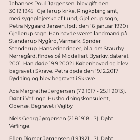
Johannes Poul Jørgensen, blev gift den
30.12.1945 i Gjellerup kirke, Ringkøbing amt,
med sygeplejerske af Lund, Gjellerup sogn,
Petra Nygaard Jensen, født den 16. januar 1920 i
Gjellerup sogn. Han havde været landmand på
Stenderup Nygård, Varmark. Sønder
Stenderup. Hans erindringer, bl.a. om Staurby
Nørregård, findes på Middelfart Byarkiv, dateret
2001. Han døde 19.9.2002 i Københoved og blev
begravet i Skrave. Petra døde den 19.12.2017 i
Rødding og blev begravet i Skrave.
Ada Margrethe Jørgensen (7.2.1917 - 25.11.2013).
Døbt i Veflinge. Husholdningskonsulent,
Odense. Begravet i Vejlby.
Niels Georg Jørgensen (21.8.1918 - ?). Døbt i
Veflinge.
Ellen Rigmor Jørgensen (1.9.1921 - ?). Døbt i