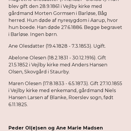
blev gift den 28.9.1861 i Vejlby kirke med
gårdmand Morten Gormsen i Barløse, Båg
herred. Hun døde af nyresygdom i Aarup, hvor
hun boede. Han døde 27.6.1886. Begge begravet
i Barløse. Ingen børn.
Ane Olesdatter (19.4.1828 - 7.3.1853). Ugift.
Abelone Olesen (18.2.1831 - 30.12.1916). Gift
21.5.1852 i Vejlby kirke med Anders Hansen
Olsen, Skovgård i Staurby.
Maren Olesen (17.8.1833 - 6.5.1873). Gift 27.10.1855
i Vejlby kirke med enkemand, gårdmand Niels
Hansen Larsen af Blanke, Roerslev sogn, født
6.11.1825.
Peder Ol(e)sen og Ane Marie Madsen