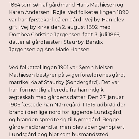
1864 som søn af gårdmand Hans Mathiesen og
Karen Andersen i Røjle. Ved folketællingen 1890
var han førstekarl på en gård i Vejlby. Han blev
gift i Vejlby kirke den 2. august 1892 med
Dorthea Christine Jørgensen, født 3. juli 1866,
datter af gårdfæster i Staurby, Bendix
Jørgensen og Ane Marie Hansen.
Ved folketællingen 1901 var Søren Nielsen
Mathiesen bestyrer på svigerforældrenes gård,
matrikel 4a af Staurby (Søndergård). Det var
han formentlig allerede fra han indgik
ægteskab med gårdens datter. Den 27. januar
1906 fæstede han Nørregård. I 1915 udbrød der
brand i den lige nord for liggende Lundsgård,
og branden spredte sig til Nørregård. Begge
gårde nedbrændte; men blev siden genopført,
Lundsgård dog blot som husmandssted.