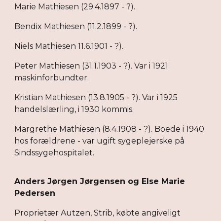
Marie Mathiesen (29.4.1897 - ?).
Bendix Mathiesen (11.2.1899 - ?).
Niels Mathiesen 11.6.1901 - ?).
Peter Mathiesen (31.1.1903 - ?). Var i 1921
maskinforbundter.
Kristian Mathiesen (13.8.1905 - ?). Var i 1925
handelslærling, i 1930 kommis.
Margrethe Mathiesen (8.4.1908 - ?). Boede i 1940
hos forældrene - var ugift sygeplejerske på
Sindssygehospitalet.
Anders Jørgen Jørgensen og Else Marie
Pedersen
Proprietær Autzen, Strib, købte angiveligt