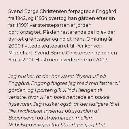
Svend Børge Christensen forpagtede Enggård
fra 1942, og i 1954 overtog han gården efter sin
far. I 1991 var størsteparten af jorden
bortforpagtet. På den resterende del blev der
dyrket grøntsager og holdt høns. Omkring år
2000 flyttede ægteparret til Perikonvej i
Middelfart. Svend Børge Christensen døde den
6. maj 2001. Hustruen levede endnu i 2007.
Jeg husker, at der har været ”frysehus” på
Enggård. Engang fulgtes jeg med min fætter til
gården, og i porten gik vi ind i længen til
venstre, hvor vi i en boks hentede en pakke
frysevarer. Jeg husker også, at der tidligere lå et
lille, hvidkalket frysehus på sydsiden af
Bogensevej på strækningen mellem
Rebelsgravevejen (nu Staurbyvej) og Strib