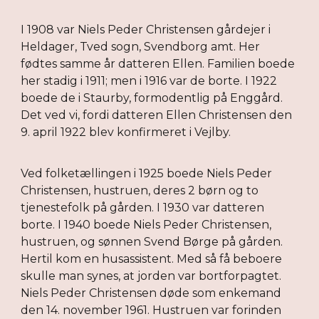
I 1908 var Niels Peder Christensen gårdejer i
Heldager, Tved sogn, Svendborg amt. Her
fødtes samme år datteren Ellen. Familien boede
her stadig i 1911; men i 1916 var de borte. I 1922
boede de i Staurby, formodentlig på Enggård.
Det ved vi, fordi datteren Ellen Christensen den
9. april 1922 blev konfirmeret i Vejlby.
Ved folketællingen i 1925 boede Niels Peder
Christensen, hustruen, deres 2 børn og to
tjenestefolk på gården. I 1930 var datteren
borte. I 1940 boede Niels Peder Christensen,
hustruen, og sønnen Svend Børge på gården.
Hertil kom en husassistent. Med så få beboere
skulle man synes, at jorden var bortforpagtet.
Niels Peder Christensen døde som enkemand
den 14. november 1961. Hustruen var forinden