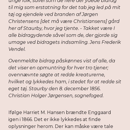
unge folk, såvel som de flere der ydede bidrag
til mig som erstatning for det tab jeg led på mit
tøj og ejendele ved branden af Jørgen
Christensens [det må være Christiansens] gård
her af Staurby, hvor jeg tjente. - Takket være I
alle bidragydende såvel som de, der gjorde sig
umage ved bidragets indsamling. Jens Frederik
Vendel.
Ovenmeldte bidrag påskønnes vist af alle, da
det viser en opmuntring for hver tro tjener;
ovennævnte søgte at redde kreaturerne,
hvilket og lykkedes ham, i stedet for at redde sit
eget tøj. Staurby den 8. december 1856.
Christian Holger Jørgensen, sognefoged.
Ifølge Harriet M. Hansen brændte Enggaard
igen i 1866. Det er ikke lykkedes at finde
oplysninger herom. Der kan måske være tale