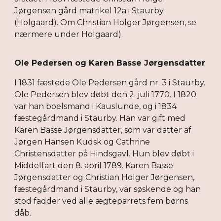
Jørgensen gård matrikel 12a i Staurby
(Holgaard). Om Christian Holger Jørgensen, se
nærmere under Holgaard).
Ole Pedersen og Karen Basse Jørgensdatter
I 1831 fæstede Ole Pedersen gård nr. 3 i Staurby.
Ole Pedersen blev døbt den 2. juli 1770. I 1820
var han boelsmand i Kauslunde, og i 1834
fæstegårdmand i Staurby. Han var gift med
Karen Basse Jørgensdatter, som var datter af
Jørgen Hansen Kudsk og Cathrine
Christensdatter på Hindsgavl. Hun blev døbt i
Middelfart den 8. april 1789. Karen Basse
Jørgensdatter og Christian Holger Jørgensen,
fæstegårdmand i Staurby, var søskende og han
stod fadder ved alle ægteparrets fem børns
dåb.