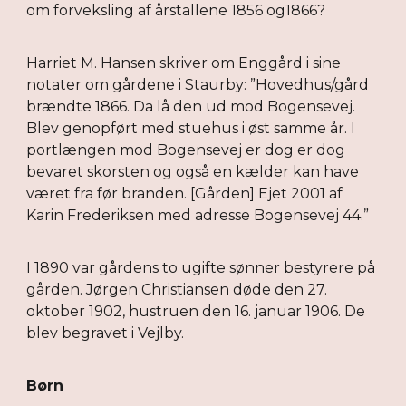
om forveksling af årstallene 1856 og1866?
Harriet M. Hansen skriver om Enggård i sine
notater om gårdene i Staurby: ”Hovedhus/gård
brændte 1866. Da lå den ud mod Bogensevej.
Blev genopført med stuehus i øst samme år. I
portlængen mod Bogensevej er dog er dog
bevaret skorsten og også en kælder kan have
været fra før branden. [Gården] Ejet 2001 af
Karin Frederiksen med adresse Bogensevej 44.”
I 1890 var gårdens to ugifte sønner bestyrere på
gården. Jørgen Christiansen døde den 27.
oktober 1902, hustruen den 16. januar 1906. De
blev begravet i Vejlby.
Børn