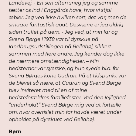
Landevej. - En sen aften sneg jeg og samme
fætter os ind i Enggårds have, hvor vi stjal
æbler. Jeg ved ikke hvilken sort, det var; men de
smagte fantastisk godt. Desværre er jeg aldrig
siden truffet på dem. - Jeg ved, at min far og
Svend Børge i 1938 var til dyrskue på
landbrugsudstillingen på Bellahøj, sikkert
sammen med flere andre. Jeg kender dog ikke
de nærmere omstændigheder. – Min
bedstemor var syerske, og hun syede bl.a. for
Svend Børges kone Gudrun. På et tidspunkt var
de blevet så nære, at Gudrun og Svend Børge
blev inviteret med til en af mine
bedsteforældres familiefester. Ved den lejlighed
”underholdt” Svend Børge mig ved at fortælle
om, hvor overrislet min far havde været under
opholdet på dyrskuet ved Bellahøj.
Børn